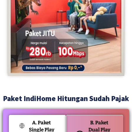
Paket IndiHome Hitungan Sudah Pajak
A. Paket
B. Paket
Single Play
Dual Play