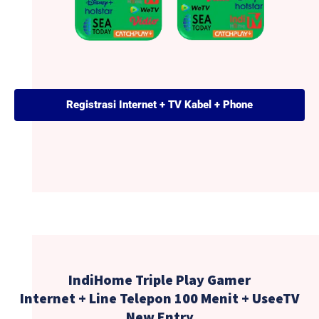
Registrasi Internet + TV Kabel + Phone
IndiHome Triple Play Gamer
Internet + Line Telepon 100 Menit + UseeTV
New Entry