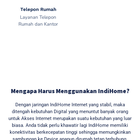
Telepon Rumah
Layanan Telepon
Rumah dan Kantor
Mengapa Harus Menggunakan IndiHome?
Dengan jaringan IndiHome Internet yang stabil, maka
ditengah kebutuhan Digital yang menuntut banyak orang
untuk Akses Internet merupakan suatu kebutuhan yang luar
biasa. Anda tidak perlu khawatir lagi IndiHome memiliki
konektivitas berkecepatan tinggi sehingga memungkinkan
sambungan ke Device apapun dirumah tetap terhubung.