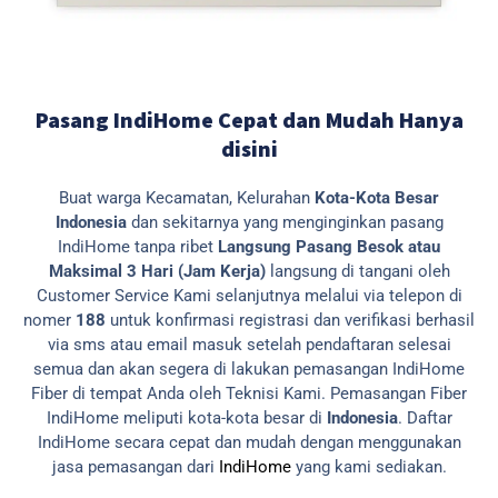
Pasang IndiHome Cepat dan Mudah Hanya
disini
Buat warga Kecamatan, Kelurahan
Kota-Kota Besar
Indonesia
dan sekitarnya yang menginginkan pasang
IndiHome tanpa ribet
Langsung Pasang Besok atau
Maksimal 3 Hari (Jam Kerja)
langsung di tangani oleh
Customer Service Kami selanjutnya melalui via telepon di
nomer
188
untuk konfirmasi registrasi dan verifikasi berhasil
via sms atau email masuk setelah pendaftaran selesai
semua dan akan segera di lakukan pemasangan IndiHome
Fiber di tempat Anda oleh Teknisi Kami.
Pemasangan Fiber
IndiHome meliputi kota-kota besar di
Indonesia
. Daftar
IndiHome secara cepat dan mudah dengan menggunakan
jasa pemasangan dari
IndiHome
yang kami sediakan.