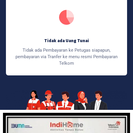
Tidak ada Uang Tunai
Tidak ada Pembayaran ke Petugas siapapun,
pembayaran via Tranfer ke menu resmi Pembayaran
Telkom