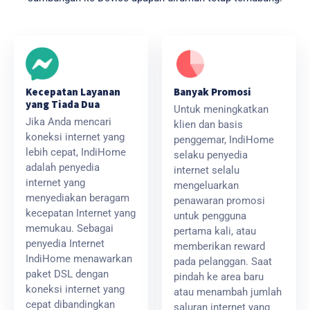
Banyak Promosi
Kecepatan Layanan
yang Tiada Dua
Untuk meningkatkan
Jika Anda mencari
klien dan basis
koneksi internet yang
penggemar, IndiHome
lebih cepat, IndiHome
selaku penyedia
adalah penyedia
internet selalu
internet yang
mengeluarkan
menyediakan beragam
penawaran promosi
kecepatan Internet yang
untuk pengguna
memukau. Sebagai
pertama kali, atau
penyedia Internet
memberikan reward
IndiHome menawarkan
pada pelanggan. Saat
paket DSL dengan
pindah ke area baru
koneksi internet yang
atau menambah jumlah
cepat dibandingkan
saluran internet yang