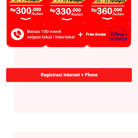
Registrasi Internet + Phone