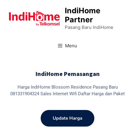
IndiHome
Partner
Pasang Baru IndiHome
Menu
IndiHome Pemasangan
Harga IndiHome Blossom Residence Pasang Baru
081331904324 Sales Internet Wifi Daftar Harga dan Paket
Update Harga