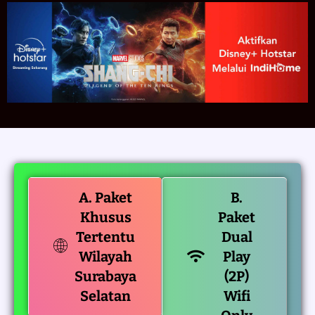
A. Paket
B.
Khusus
Paket
Tertentu
Dual
Wilayah
Play
Surabaya
(2P)
Selatan
Wifi