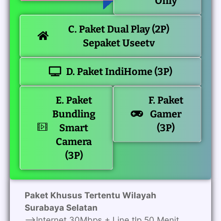
Only
C. Paket Dual Play (2P)
Sepaket Useetv
D. Paket IndiHome (3P)
E. Paket
F. Paket
Bundling
Gamer
Smart
(3P)
Camera
(3P)
Paket Khusus Tertentu Wilayah
Surabaya Selatan
—>Internet 30Mbps + Line tlp 50 Menit