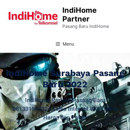
IndiHome
Partner
Pasang Baru IndiHome
Menu
IndiHome Surabaya Pasang
Baru 2022
IndiHome Partner Pasang Baru
081331904324 Sales Internet Wifi Daftar
Harga dan Paket