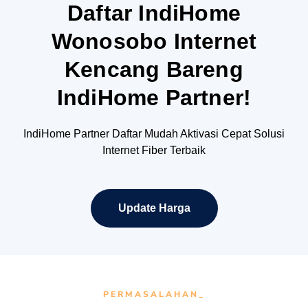
Daftar IndiHome
Wonosobo Internet
Kencang Bareng
IndiHome Partner!
IndiHome Partner Daftar Mudah Aktivasi Cepat Solusi
Internet Fiber Terbaik
Update Harga
PERMASALAHAN_