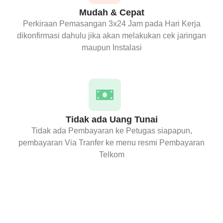
Mudah & Cepat
Perkiraan Pemasangan 3x24 Jam pada Hari Kerja
dikonfirmasi dahulu jika akan melakukan cek jaringan
maupun Instalasi
Tidak ada Uang Tunai
Tidak ada Pembayaran ke Petugas siapapun,
pembayaran Via Tranfer ke menu resmi Pembayaran
Telkom