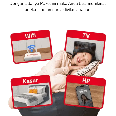
Dengan adanya Paket ini maka Anda bisa menikmati
aneka hiburan dan aktivitas apapun!