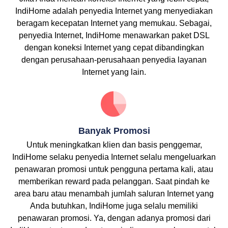
IndiHome adalah penyedia Internet yang menyediakan
beragam kecepatan Internet yang memukau. Sebagai,
penyedia Internet, IndiHome menawarkan paket DSL
dengan koneksi Internet yang cepat dibandingkan
dengan perusahaan-perusahaan penyedia layanan
Internet yang lain.
Banyak Promosi
Untuk meningkatkan klien dan basis penggemar,
IndiHome selaku penyedia Internet selalu mengeluarkan
penawaran promosi untuk pengguna pertama kali, atau
memberikan reward pada pelanggan. Saat pindah ke
area baru atau menambah jumlah saluran Internet yang
Anda butuhkan, IndiHome juga selalu memiliki
penawaran promosi. Ya, dengan adanya promosi dari