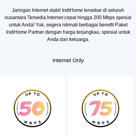
Jaringan Internet stabil IndiHome tersebar di seluruh
nusantara Tersedia Internet cepat hingga 200 Mbps spesial
untuk Anda! Yuk, segera nikmati berbagai benefit Paket
IndiHome Partner dengan harga terjangkau, spesial untuk
Anda dan keluarga.
Internet Only