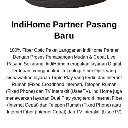
IndiHome Partner Pasang
Baru
100% Fiber Optic Paket Langganan IndiHome Partner
Dengan Proses Pemasangan Mudah & Cepat Live
Pasang Sekarang! IndiHome merupakan layanan Digital
terdepan menggunakan Teknologi Fiber Optik yang
menawarkan layanan Triple Play yang terdiri dari Internet
Rumah (Fixed Broadband Internet), Telepon Rumah
(Fixed Phone) dan TV Interaktif (UseeTV).
IndiHome
juga
menawarkan layanan Dual Play yang terdiri Internet Fiber
(Internet Cepat) dan Telepon Rumah (Fixed Phone) atau
Internet Fiber (Internet Cepat) dan TV Interaktif (UseeTV)