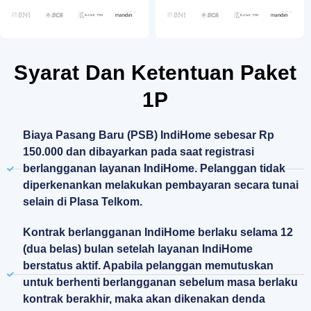
Syarat Dan Ketentuan Paket
1P
Biaya Pasang Baru (PSB) IndiHome sebesar Rp
150.000 dan dibayarkan pada saat registrasi
berlangganan layanan IndiHome. Pelanggan tidak
diperkenankan melakukan pembayaran secara tunai
selain di Plasa Telkom.
Kontrak berlangganan IndiHome berlaku selama 12
(dua belas) bulan setelah layanan IndiHome
berstatus aktif. Apabila pelanggan memutuskan
untuk berhenti berlangganan sebelum masa berlaku
kontrak berakhir, maka akan dikenakan denda