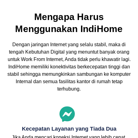
Mengapa Harus
Menggunakan IndiHome
Dengan jaringan Internet yang selalu stabil, maka di
tengah Kebutuhan Digital yang menuntut banyak orang
untuk Work From Internet, Anda tidak perlu khawatir lagi.
IndiHome memiliki konektivitas berkecepatan tinggi dan
stabil sehingga memungkinkan sambungan ke komputer
Internal dan semua fasilitas kantor di rumah tetap
terhubung.
Kecepatan Layanan yang Tiada Dua
Jika Anda mencari koneksi Internet yang lebih cepat,