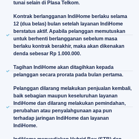
tunai selain di Plasa Telkom.
Kontrak berlangganan IndiHome berlaku selama
12 (dua belas) bulan setelah layanan IndiHome
berstatus aktif. Apabila pelanggan memutuskan
untuk berhenti berlangganan sebelum masa
berlaku kontrak berakhir, maka akan dikenakan
denda sebesar Rp 1.000.000.
Tagihan IndiHome akan ditagihkan kepada
pelanggan secara prorata pada bulan pertama.
Pelanggan dilarang melakukan penjualan kembali,
baik sebagian maupun keseluruhan layanan
IndiHome dan dilarang melakukan pemindahan,
perubahan atau penyalahgunaan apa pun
terhadap jaringan IndiHome dan layanan
IndiHome.