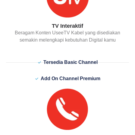
TV Interaktif
Beragam Konten UseeTV Kabel yang disediakan
semakin melengkapi kebutuhan Digital kamu
Tersedia Basic Channel
Add On Channel Premium