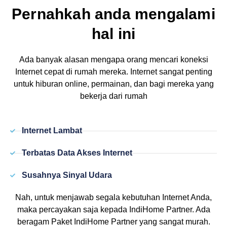
Pernahkah anda mengalami
hal ini
Ada banyak alasan mengapa orang mencari koneksi
Internet cepat di rumah mereka. Internet sangat penting
untuk hiburan online, permainan, dan bagi mereka yang
bekerja dari rumah
Internet Lambat
Terbatas Data Akses Internet
Susahnya Sinyal Udara
Nah, untuk menjawab segala kebutuhan Internet Anda,
maka percayakan saja kepada IndiHome Partner. Ada
beragam Paket IndiHome Partner yang sangat murah.