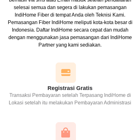
selesai semua dan segera di lakukan pemasangan
IndiHome Fiber di tempat Anda oleh Teknisi Kami.
Pemasangan Fiber IndiHome meliputi kota-kota besar di
Indonesia. Daftar IndiHome secara cepat dan mudah
dengan menggunakan jasa pemasangan dari IndiHome
Partner yang kami sediakan.
Registrasi Gratis
Transaksi Pembayaran setelah Terpasang IndiHome di
Lokasi setelah itu melakukan Pembayaran Administrasi