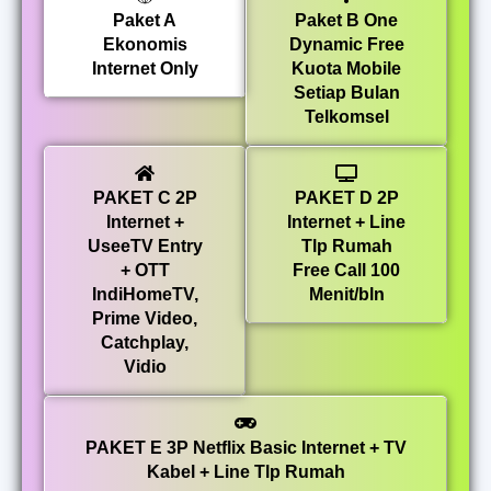
Paket A
Paket B One
Ekonomis
Dynamic Free
Internet Only
Kuota Mobile
Setiap Bulan
Telkomsel
PAKET C 2P
PAKET D 2P
Internet +
Internet + Line
UseeTV Entry
Tlp Rumah
+ OTT
Free Call 100
IndiHomeTV,
Menit/bln
Prime Video,
Catchplay,
Vidio
PAKET E 3P Netflix Basic Internet + TV
Kabel + Line Tlp Rumah