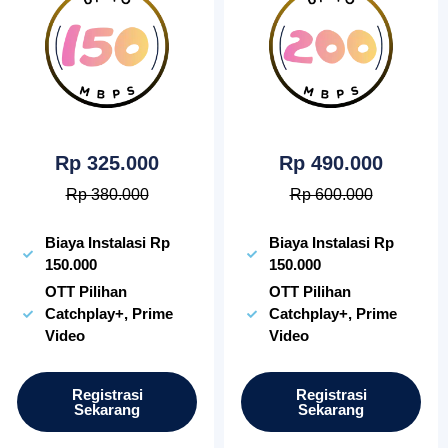
Rp 325.000
Rp 490.000
Rp 380.000
Rp 600.000
Biaya Instalasi Rp
Biaya Instalasi Rp
150.000
150.000
OTT Pilihan
OTT Pilihan
Catchplay+, Prime
Catchplay+, Prime
Video
Video
Registrasi
Registrasi
Sekarang
Sekarang