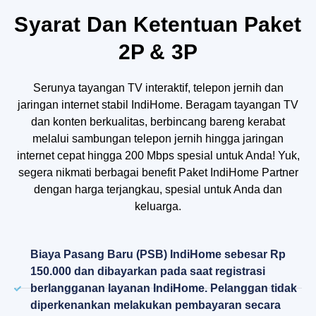
Syarat Dan Ketentuan Paket
2P & 3P
Serunya tayangan TV interaktif, telepon jernih dan
jaringan internet stabil IndiHome. Beragam tayangan TV
dan konten berkualitas, berbincang bareng kerabat
melalui sambungan telepon jernih hingga jaringan
internet cepat hingga 200 Mbps spesial untuk Anda! Yuk,
segera nikmati berbagai benefit Paket IndiHome Partner
dengan harga terjangkau, spesial untuk Anda dan
keluarga.
Biaya Pasang Baru (PSB) IndiHome sebesar Rp
150.000 dan dibayarkan pada saat registrasi
berlangganan layanan IndiHome. Pelanggan tidak
diperkenankan melakukan pembayaran secara