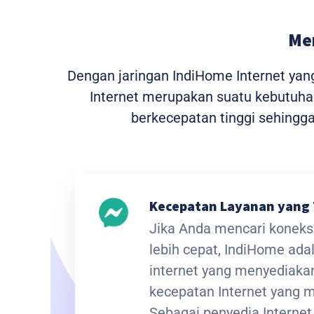
Me
Dengan jaringan IndiHome Internet yan
Internet merupakan suatu kebutuhan 
berkecepatan tinggi sehing
Kecepatan Layanan yang 
Jika Anda mencari koneksi
lebih cepat, IndiHome ada
internet yang menyediak
kecepatan Internet yang
Sebagai penyedia Interne