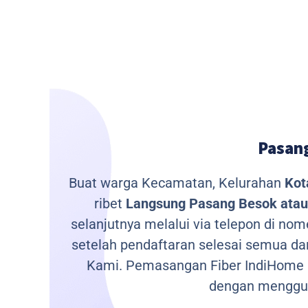
Pasang
Buat warga Kecamatan, Kelurahan
Kot
ribet
Langsung Pasang Besok atau 
selanjutnya melalui via telepon di no
setelah pendaftaran selesai semua da
Kami.
Pemasangan Fiber IndiHome m
dengan menggun