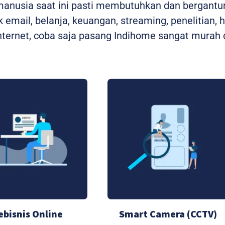
 manusia saat ini pasti membutuhkan dan bergantu
 email, belanja, keuangan, streaming, penelitian, 
ernet, coba saja pasang Indihome sangat murah d
ebisnis Online
Smart Camera (CCTV)