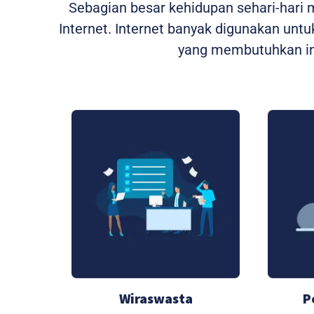
Sebagian besar kehidupan sehari-hari
Internet. Internet banyak digunakan untuk
yang membutuhkan int
Wiraswasta
P