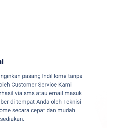
ni
inginkan pasang IndiHome tanpa
 oleh Customer Service Kami
berhasil via sms atau email masuk
ber di tempat Anda oleh Teknisi
iHome secara cepat dan mudah
sediakan.