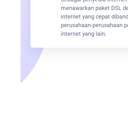
menawarkan paket DSL de
internet yang cepat diba
perusahaan-perusahaan p
internet yang lain.