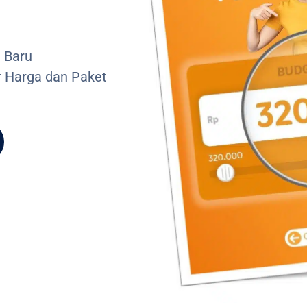
 Baru
r Harga dan Paket