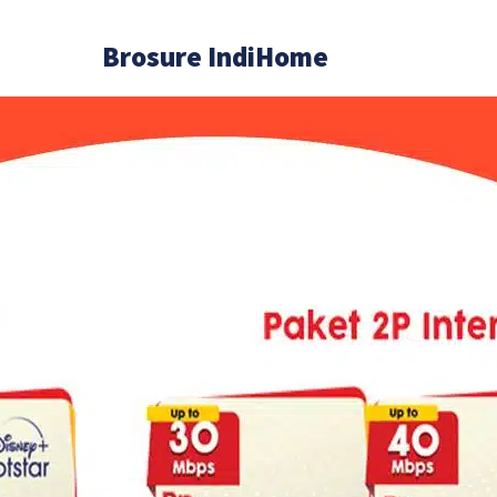
Brosure IndiHome