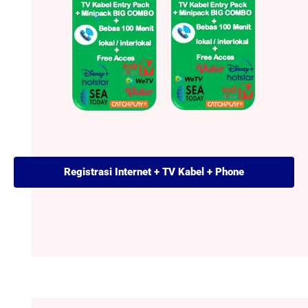
Registrasi Internet + TV Kabel + Phone