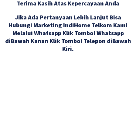
Terima Kasih Atas Kepercayaan Anda
Jika Ada Pertanyaan Lebih Lanjut Bisa
Hubungi Marketing IndiHome Telkom Kami
Melalui Whatsapp Klik Tombol Whatsapp
diBawah Kanan Klik Tombol Telepon diBawah
Kiri.