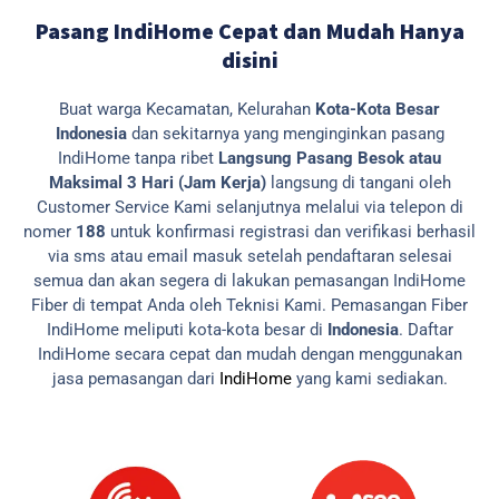
Pasang IndiHome Cepat dan Mudah Hanya
disini
Buat warga Kecamatan, Kelurahan
Kota-Kota Besar
Indonesia
dan sekitarnya yang menginginkan pasang
IndiHome tanpa ribet
Langsung Pasang Besok atau
Maksimal 3 Hari (Jam Kerja)
langsung di tangani oleh
Customer Service Kami selanjutnya melalui via telepon di
nomer
188
untuk konfirmasi registrasi dan verifikasi berhasil
via sms atau email masuk setelah pendaftaran selesai
semua dan akan segera di lakukan pemasangan IndiHome
Fiber di tempat Anda oleh Teknisi Kami.
Pemasangan Fiber
IndiHome meliputi kota-kota besar di
Indonesia
. Daftar
IndiHome secara cepat dan mudah dengan menggunakan
jasa pemasangan dari
IndiHome
yang kami sediakan.