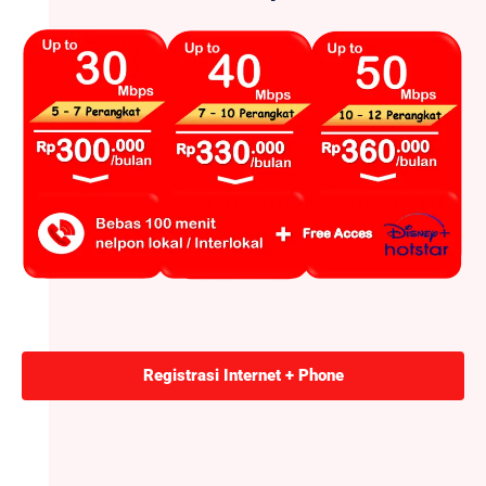
Registrasi Internet + Phone