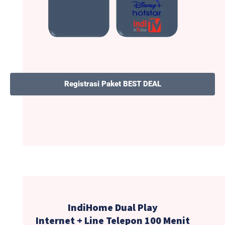
Registrasi Paket BEST DEAL
IndiHome Dual Play
Internet + Line Telepon 100 Menit