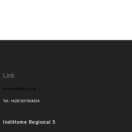
Link
www.telkom.co.id
Tel.: +6281331904324
IndiHome Regional 5