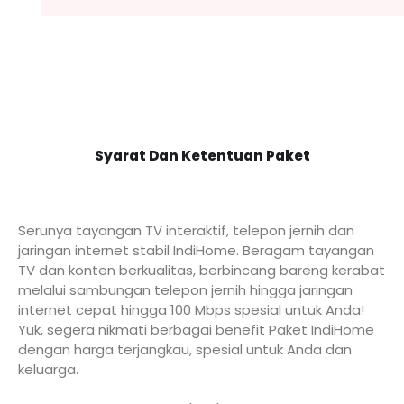
Syarat Dan Ketentuan Paket
Serunya tayangan TV interaktif, telepon jernih dan
jaringan internet stabil IndiHome. Beragam tayangan
TV dan konten berkualitas, berbincang bareng kerabat
melalui sambungan telepon jernih hingga jaringan
internet cepat hingga 100 Mbps spesial untuk Anda!
Yuk, segera nikmati berbagai benefit Paket IndiHome
dengan harga terjangkau, spesial untuk Anda dan
keluarga.