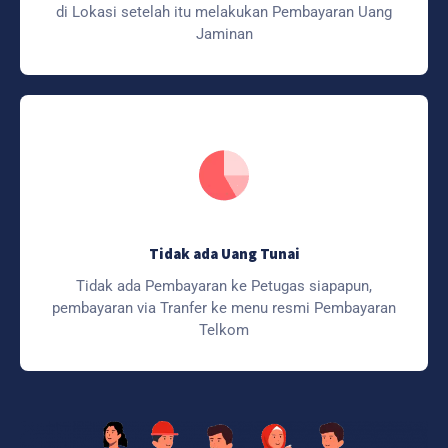
di Lokasi setelah itu melakukan Pembayaran Uang
Jaminan
Tidak ada Uang Tunai
Tidak ada Pembayaran ke Petugas siapapun,
pembayaran via Tranfer ke menu resmi Pembayaran
Telkom