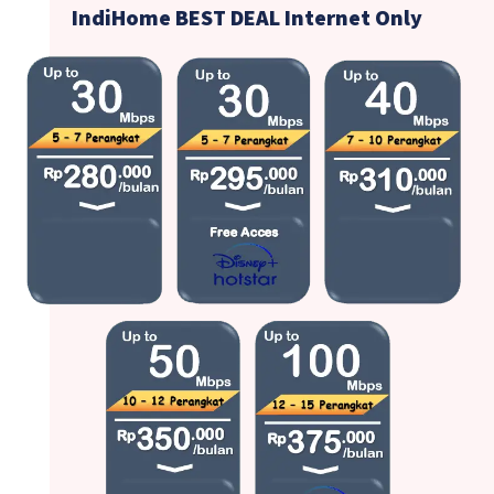
IndiHome BEST DEAL Internet Only