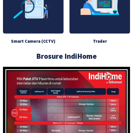
Smart Camera (CCTV)
Trader
Brosure IndiHome