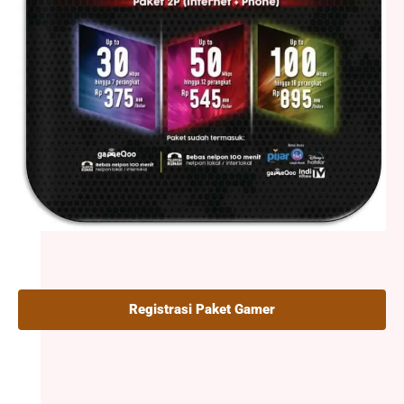
Registrasi Paket Gamer