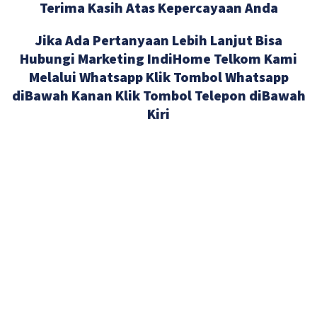
Terima Kasih Atas Kepercayaan Anda
Jika Ada Pertanyaan Lebih Lanjut Bisa
Hubungi Marketing IndiHome Telkom Kami
Melalui Whatsapp Klik Tombol Whatsapp
diBawah Kanan Klik Tombol Telepon diBawah
Kiri