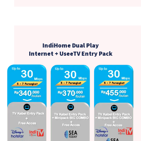
IndiHome Dual Play
Internet + UseeTV Entry Pack