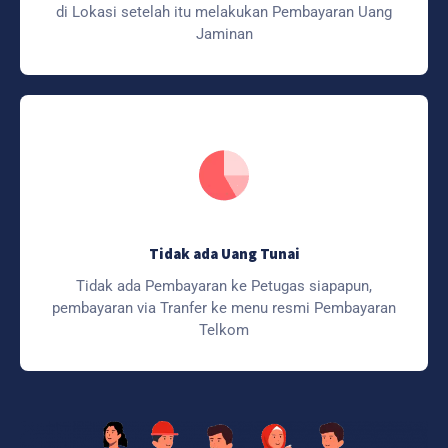
di Lokasi setelah itu melakukan Pembayaran Uang
Jaminan
Tidak ada Uang Tunai
Tidak ada Pembayaran ke Petugas siapapun,
pembayaran via Tranfer ke menu resmi Pembayaran
Telkom