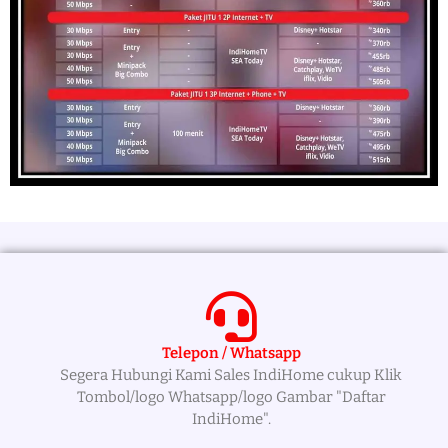
Telepon / Whatsapp
Segera Hubungi Kami Sales IndiHome cukup Klik
Tombol/logo Whatsapp/logo Gambar "Daftar
IndiHome".