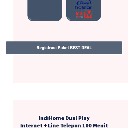
Registrasi Paket BEST DEAL
IndiHome Dual Play
Internet + Line Telepon 100 Menit