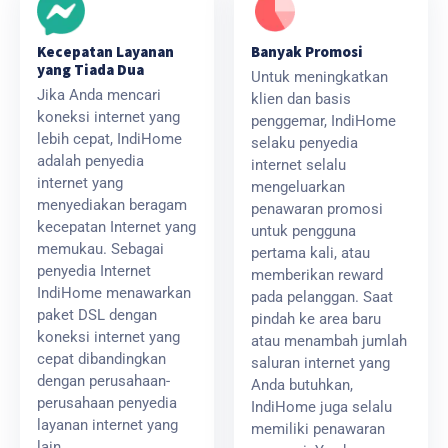
Banyak Promosi
Kecepatan Layanan
yang Tiada Dua
Untuk meningkatkan
Jika Anda mencari
klien dan basis
koneksi internet yang
penggemar, IndiHome
lebih cepat, IndiHome
selaku penyedia
adalah penyedia
internet selalu
internet yang
mengeluarkan
menyediakan beragam
penawaran promosi
kecepatan Internet yang
untuk pengguna
memukau. Sebagai
pertama kali, atau
penyedia Internet
memberikan reward
IndiHome menawarkan
pada pelanggan. Saat
paket DSL dengan
pindah ke area baru
koneksi internet yang
atau menambah jumlah
cepat dibandingkan
saluran internet yang
dengan perusahaan-
Anda butuhkan,
perusahaan penyedia
IndiHome juga selalu
layanan internet yang
memiliki penawaran
lain.