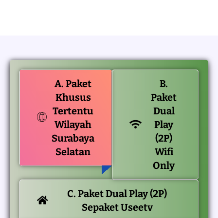
A. Paket
B.
Khusus
Paket
Tertentu
Dual
Wilayah
Play
Surabaya
(2P)
Selatan
Wifi
Only
C. Paket Dual Play (2P)
Sepaket Useetv