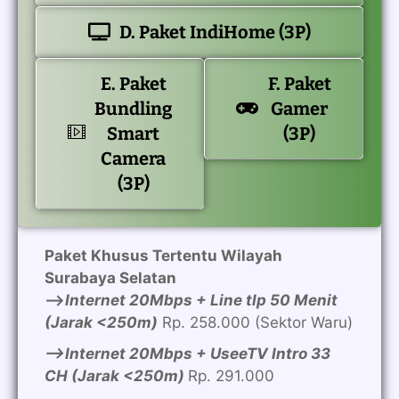
D. Paket IndiHome (3P)
E. Paket
F. Paket
Bundling
Gamer
Smart
(3P)
Camera
(3P)
Paket Khusus Tertentu Wilayah
Surabaya Selatan
—>
Internet 20Mbps + Line tlp 50 Menit
(Jarak <250m)
Rp. 258.000 (Sektor Waru)
—>Internet 20Mbps + UseeTV Intro 33
CH (Jarak <250m)
Rp. 291.000