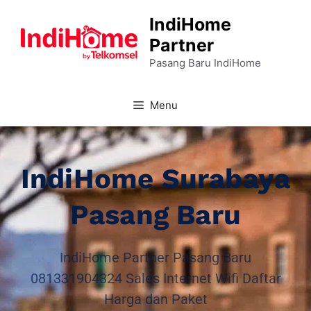
IndiHome
Partner
Pasang Baru IndiHome
Menu
IndiHome Surabaya
Pasang Baru
IndiHome Partner Pasang Baru
081331904324 Sales Internet Wifi Daftar
Harga dan Paket