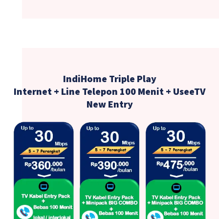
IndiHome Triple Play
Internet + Line Telepon 100 Menit + UseeTV
New Entry