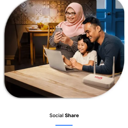
Social
Share