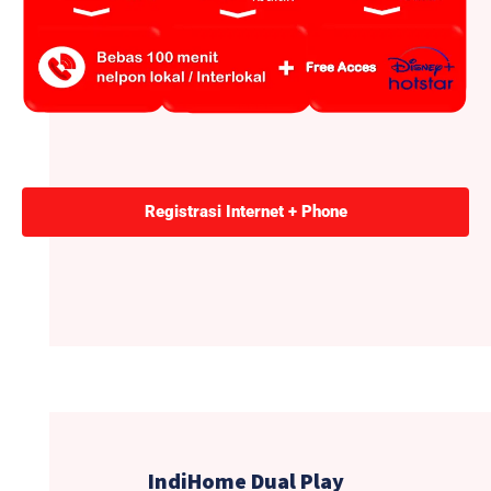
Registrasi Internet + Phone
IndiHome Dual Play