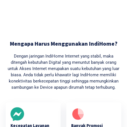
Mengapa Harus Menggunakan IndiHome?
Dengan jaringan IndiHome Internet yang stabil, maka
ditengah kebutuhan Digital yang menuntut banyak orang
untuk Akses Internet merupakan suatu kebutuhan yang luar
biasa. Anda tidak perlu khawatir lagi IndiHome memiliki
konektivitas berkecepatan tinggi sehingga memungkinkan
sambungan ke Device apapun dirumah tetap terhubung.
Banyak Promosi
Kecepatan Layanan