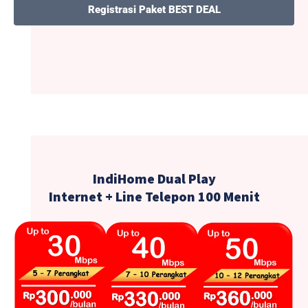
Registrasi Paket BEST DEAL
IndiHome Dual Play
Internet + Line Telepon 100 Menit