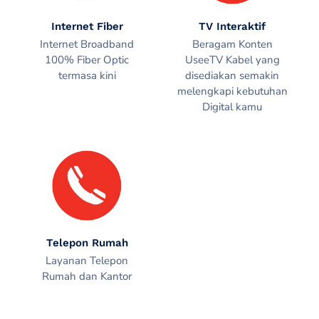
Internet Fiber
TV Interaktif
Internet Broadband
Beragam Konten
100% Fiber Optic
UseeTV Kabel yang
termasa kini
disediakan semakin
melengkapi kebutuhan
Digital kamu
Telepon Rumah
Layanan Telepon
Rumah dan Kantor