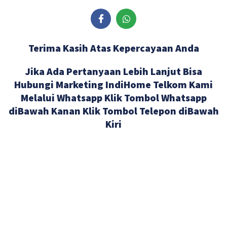
Terima Kasih Atas Kepercayaan Anda
Jika Ada Pertanyaan Lebih Lanjut Bisa
Hubungi Marketing IndiHome Telkom Kami
Melalui Whatsapp Klik Tombol Whatsapp
diBawah Kanan Klik Tombol Telepon diBawah
Kiri