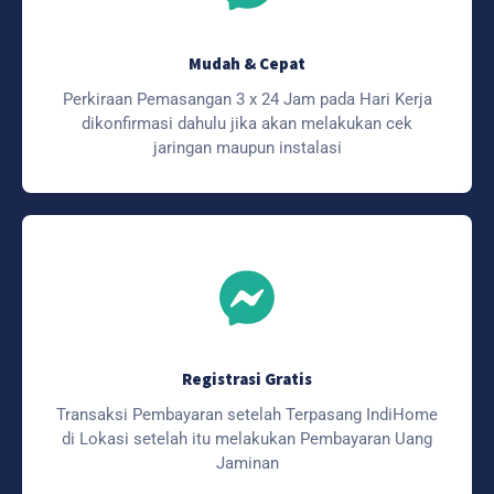
Mudah & Cepat
Perkiraan Pemasangan 3 x 24 Jam pada Hari Kerja
dikonfirmasi dahulu jika akan melakukan cek
jaringan maupun instalasi
Registrasi Gratis
Transaksi Pembayaran setelah Terpasang IndiHome
di Lokasi setelah itu melakukan Pembayaran Uang
Jaminan