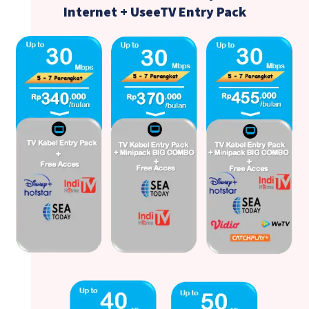
Internet + UseeTV Entry Pack