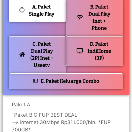
A. Paket
B. Paket
Single Play
Dual Play
Inet +
Phone
C. Paket
D. Paket
Dual Play
IndiHome
(2P) Inet +
(3P)
Useetv
E. Paket Keluarga Combo
Paket A
_Paket BIG FUP BEST DEAL_
—> Internet 30Mbps Rp311.000/bln. *FUP
700GB*