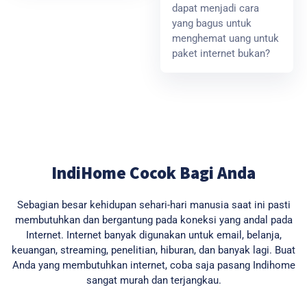
dapat menjadi cara
yang bagus untuk
menghemat uang untuk
paket internet bukan?
IndiHome Cocok Bagi Anda
Sebagian besar kehidupan sehari-hari manusia saat ini pasti
membutuhkan dan bergantung pada koneksi yang andal pada
Internet. Internet banyak digunakan untuk email, belanja,
keuangan, streaming, penelitian, hiburan, dan banyak lagi. Buat
Anda yang membutuhkan internet, coba saja pasang Indihome
sangat murah dan terjangkau.