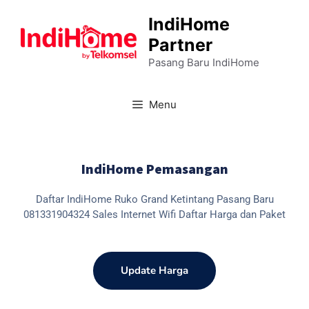
IndiHome
Partner
Pasang Baru IndiHome
Menu
IndiHome Pemasangan
Daftar IndiHome Ruko Grand Ketintang Pasang Baru
081331904324 Sales Internet Wifi Daftar Harga dan Paket
Update Harga