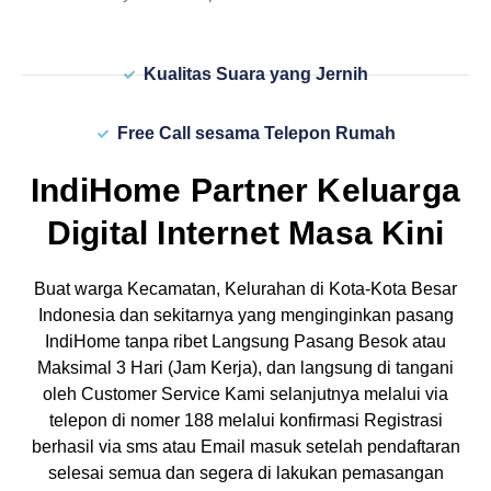
Kualitas Suara yang Jernih
Free Call sesama Telepon Rumah
IndiHome Partner Keluarga
Digital Internet Masa Kini
Buat warga Kecamatan, Kelurahan di Kota-Kota Besar
Indonesia dan sekitarnya yang menginginkan pasang
IndiHome tanpa ribet Langsung Pasang Besok atau
Maksimal 3 Hari (Jam Kerja), dan langsung di tangani
oleh Customer Service Kami selanjutnya melalui via
telepon di nomer 188 melalui konfirmasi Registrasi
berhasil via sms atau Email masuk setelah pendaftaran
selesai semua dan segera di lakukan pemasangan