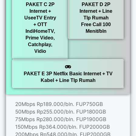
PAKET C 2P
PAKET D 2P
Internet +
Internet + Line
UseeTV Entry
Tlp Rumah
+ OTT
Free Call 100
IndiHomeTV,
Menit/bln
Prime Video,
Catchplay,
Vidio
PAKET E 3P Netflix Basic Internet + TV
Kabel + Line Tlp Rumah
20Mbps Rp189.000/bln. FUP750GB
50Mbps Rp255.000/bln. FUP1800GB
75Mbps Rp280.000/bln. FUP1900GB
150Mbps Rp364.000/bln. FUP2000GB
200Mbps Rp548.000/bln. FUP2000GB