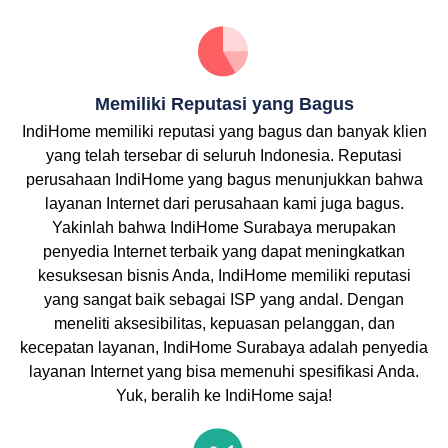
Memiliki Reputasi yang Bagus
IndiHome memiliki reputasi yang bagus dan banyak klien
yang telah tersebar di seluruh Indonesia. Reputasi
perusahaan IndiHome yang bagus menunjukkan bahwa
layanan Internet dari perusahaan kami juga bagus.
Yakinlah bahwa IndiHome Surabaya merupakan
penyedia Internet terbaik yang dapat meningkatkan
kesuksesan bisnis Anda, IndiHome memiliki reputasi
yang sangat baik sebagai ISP yang andal. Dengan
meneliti aksesibilitas, kepuasan pelanggan, dan
kecepatan layanan, IndiHome Surabaya adalah penyedia
layanan Internet yang bisa memenuhi spesifikasi Anda.
Yuk, beralih ke IndiHome saja!