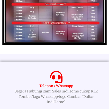
Telepon / Whatsapp
Segera Hubungi Kami Sales IndiHome cukup Klik
Tombol/logo Whatsapp/logo Gambar "Daftar
IndiHome".