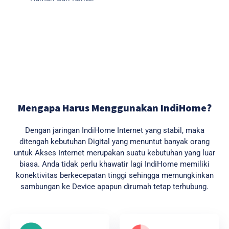
Mengapa Harus Menggunakan IndiHome?
Dengan jaringan IndiHome Internet yang stabil, maka
ditengah kebutuhan Digital yang menuntut banyak orang
untuk Akses Internet merupakan suatu kebutuhan yang luar
biasa. Anda tidak perlu khawatir lagi IndiHome memiliki
konektivitas berkecepatan tinggi sehingga memungkinkan
sambungan ke Device apapun dirumah tetap terhubung.