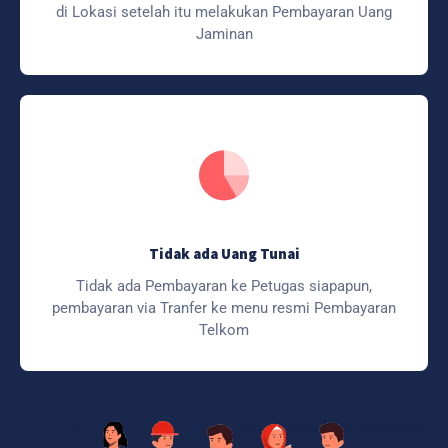
di Lokasi setelah itu melakukan Pembayaran Uang
Jaminan
Tidak ada Uang Tunai
Tidak ada Pembayaran ke Petugas siapapun,
pembayaran via Tranfer ke menu resmi Pembayaran
Telkom