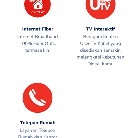
Internet Fiber
TV Interaktif
Internet Broadband
Beragam Konten
100% Fiber Optic
UseeTV Kabel yang
termasa kini
disediakan semakin
melengkapi kebutuhan
Digital kamu
Telepon Rumah
Layanan Telepon
Rumah dan Kantor