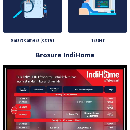
Smart Camera (CCTV)
Trader
Brosure IndiHome