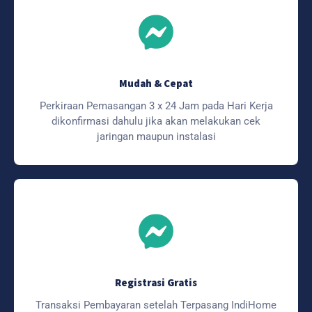
Mudah & Cepat
Perkiraan Pemasangan 3 x 24 Jam pada Hari Kerja
dikonfirmasi dahulu jika akan melakukan cek
jaringan maupun instalasi
Registrasi Gratis
Transaksi Pembayaran setelah Terpasang IndiHome