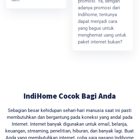
promosi. Ya, dengan
adanya promosi dari
Indihome, tentunya
dapat menjadi cara
yang bagus untuk
menghemat uang untuk
paket internet bukan?
IndiHome Cocok Bagi Anda
Sebagian besar kehidupan sehari-hari manusia saat ini pasti
membutuhkan dan bergantung pada koneksi yang andal pada
Internet. Internet banyak digunakan untuk email, belanja,
keuangan, streaming, penelitian, hiburan, dan banyak lagi. Buat
Anda yang membutuhkan internet, coba saja pasang Indihome