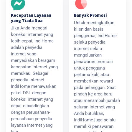
Banyak Promosi
Kecepatan Layanan
yang Tiada Dua
Untuk meningkatkan
Jika Anda mencari
klien dan basis
koneksi internet yang
penggemar, IndiHome
lebih cepat, IndiHome
selaku penyedia
adalah penyedia
internet selalu
internet yang
mengeluarkan
menyediakan beragam
penawaran promosi
kecepatan Internet yang
untuk pengguna
memukau. Sebagai
pertama kali, atau
penyedia Internet
memberikan reward
IndiHome menawarkan
pada pelanggan. Saat
paket DSL dengan
pindah ke area baru
koneksi internet yang
atau menambah jumlah
cepat dibandingkan
saluran internet yang
dengan perusahaan-
Anda butuhkan,
perusahaan penyedia
IndiHome juga selalu
layanan internet yang
memiliki penawaran
lain.