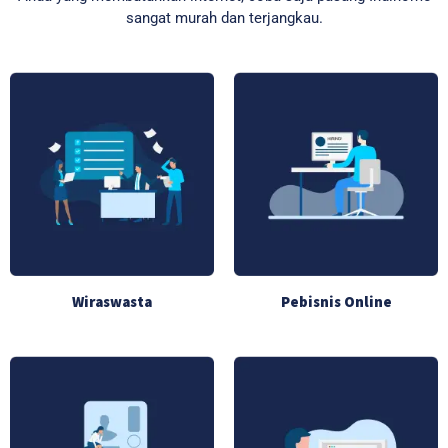
sangat murah dan terjangkau.
Wiraswasta
Pebisnis Online