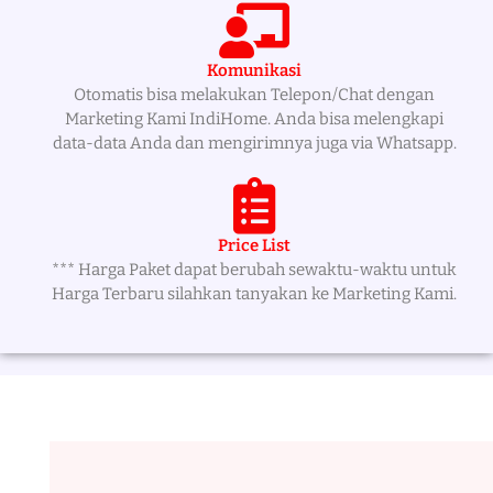
Komunikasi
Otomatis bisa melakukan Telepon/Chat dengan
Marketing Kami IndiHome. Anda bisa melengkapi
data-data Anda dan mengirimnya juga via Whatsapp.
Price List
*** Harga Paket dapat berubah sewaktu-waktu untuk
Harga Terbaru silahkan tanyakan ke Marketing Kami.