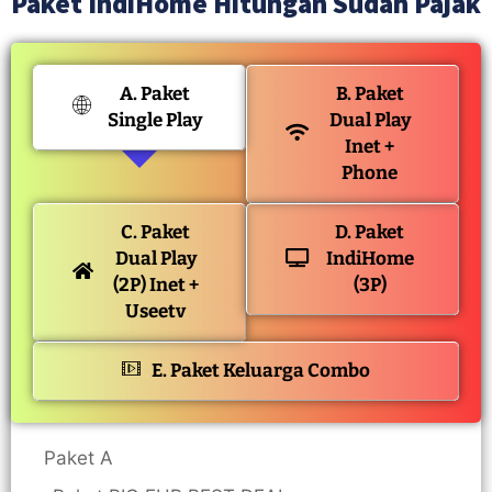
Paket IndiHome Hitungan Sudah Pajak
A. Paket
B. Paket
Single Play
Dual Play
Inet +
Phone
C. Paket
D. Paket
Dual Play
IndiHome
(2P) Inet +
(3P)
Useetv
E. Paket Keluarga Combo
Paket A