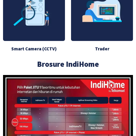
Smart Camera (CCTV)
Trader
Brosure IndiHome