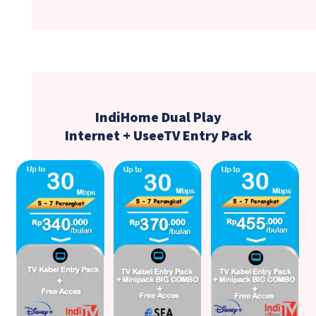
IndiHome Dual Play
Internet + UseeTV Entry Pack