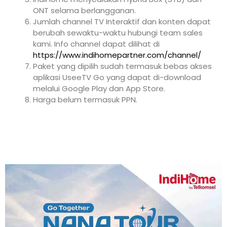
ONT selama berlangganan.
Jumlah channel TV Interaktif dan konten dapat
berubah sewaktu-waktu hubungi team sales
kami. Info channel dapat dilihat di
https://www.indihomepartner.com/channel/
Paket yang dipilih sudah termasuk bebas akses
aplikasi UseeTV Go yang dapat di-download
melalui Google Play dan App Store.
Harga belum termasuk PPN.