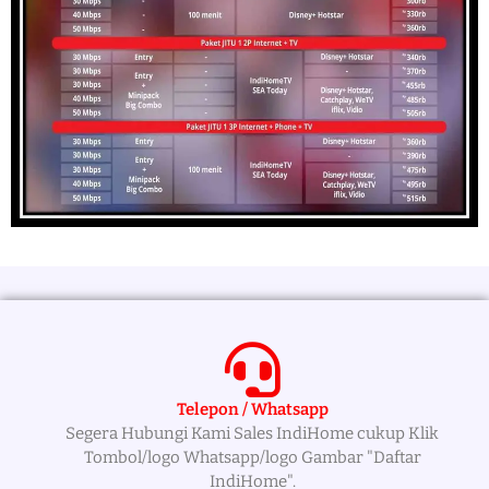
Telepon / Whatsapp
Segera Hubungi Kami Sales IndiHome cukup Klik
Tombol/logo Whatsapp/logo Gambar "Daftar
IndiHome".