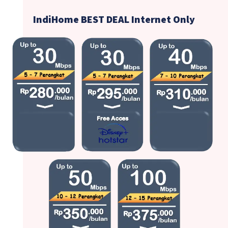
IndiHome BEST DEAL Internet Only