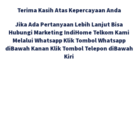
Terima Kasih Atas Kepercayaan Anda
Jika Ada Pertanyaan Lebih Lanjut Bisa
Hubungi Marketing IndiHome Telkom Kami
Melalui Whatsapp Klik Tombol Whatsapp
diBawah Kanan Klik Tombol Telepon diBawah
Kiri