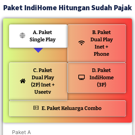
Paket IndiHome Hitungan Sudah Pajak
A. Paket
B. Paket
Single Play
Dual Play
Inet +
Phone
C. Paket
D. Paket
Dual Play
IndiHome
(2P) Inet +
(3P)
Useetv
E. Paket Keluarga Combo
Paket A