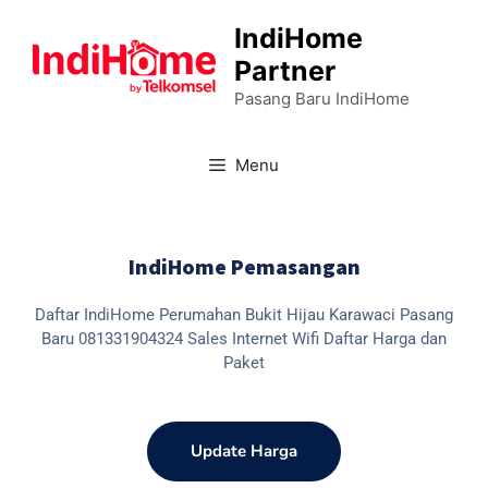
IndiHome
Partner
Pasang Baru IndiHome
Menu
IndiHome Pemasangan
Daftar IndiHome Perumahan Bukit Hijau Karawaci Pasang
Baru 081331904324 Sales Internet Wifi Daftar Harga dan
Paket
Update Harga