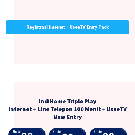
Registrasi Internet + UseeTV Entry Pack
IndiHome Triple Play
Internet + Line Telepon 100 Menit + UseeTV
New Entry