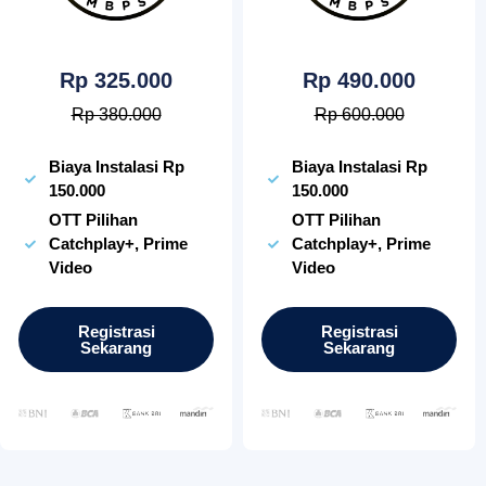
Rp 325.000
Rp 490.000
Rp 380.000
Rp 600.000
Biaya Instalasi Rp
Biaya Instalasi Rp
150.000
150.000
OTT Pilihan
OTT Pilihan
Catchplay+, Prime
Catchplay+, Prime
Video
Video
Registrasi
Registrasi
Sekarang
Sekarang