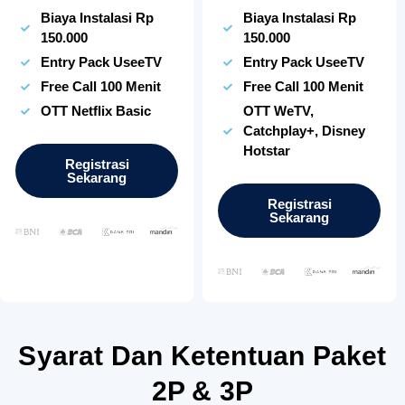
Biaya Instalasi Rp
Biaya Instalasi Rp
150.000
150.000
Entry Pack UseeTV
Entry Pack UseeTV
Free Call 100 Menit
Free Call 100 Menit
OTT Netflix Basic
OTT WeTV,
Catchplay+, Disney
Hotstar
Registrasi
Sekarang
Registrasi
Sekarang
Syarat Dan Ketentuan Paket
2P & 3P