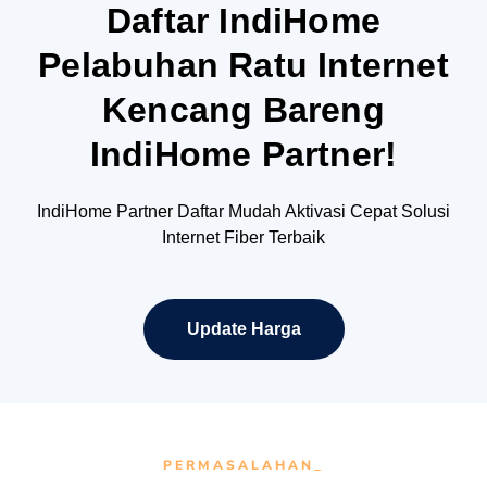
Daftar IndiHome
Pelabuhan Ratu Internet
Kencang Bareng
IndiHome Partner!
IndiHome Partner Daftar Mudah Aktivasi Cepat Solusi
Internet Fiber Terbaik
Update Harga
PERMASALAHAN_