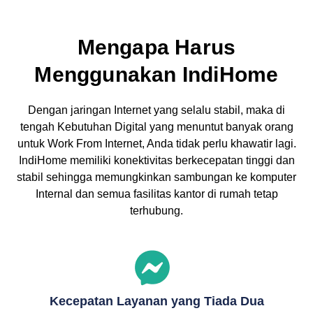
Mengapa Harus
Menggunakan IndiHome
Dengan jaringan Internet yang selalu stabil, maka di
tengah Kebutuhan Digital yang menuntut banyak orang
untuk Work From Internet, Anda tidak perlu khawatir lagi.
IndiHome memiliki konektivitas berkecepatan tinggi dan
stabil sehingga memungkinkan sambungan ke komputer
Internal dan semua fasilitas kantor di rumah tetap
terhubung.
Kecepatan Layanan yang Tiada Dua