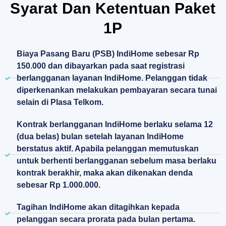
Syarat Dan Ketentuan Paket
1P
Biaya Pasang Baru (PSB) IndiHome sebesar Rp
150.000 dan dibayarkan pada saat registrasi
berlangganan layanan IndiHome. Pelanggan tidak
diperkenankan melakukan pembayaran secara tunai
selain di Plasa Telkom.
Kontrak berlangganan IndiHome berlaku selama 12
(dua belas) bulan setelah layanan IndiHome
berstatus aktif. Apabila pelanggan memutuskan
untuk berhenti berlangganan sebelum masa berlaku
kontrak berakhir, maka akan dikenakan denda
sebesar Rp 1.000.000.
Tagihan IndiHome akan ditagihkan kepada
pelanggan secara prorata pada bulan pertama.