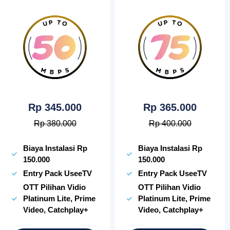
Rp 345.000
Rp 365.000
Rp 380.000
Rp 400.000
Biaya Instalasi Rp
Biaya Instalasi Rp
150.000
150.000
Entry Pack UseeTV
Entry Pack UseeTV
OTT Pilihan Vidio
OTT Pilihan Vidio
Platinum Lite, Prime
Platinum Lite, Prime
Video, Catchplay+
Video, Catchplay+