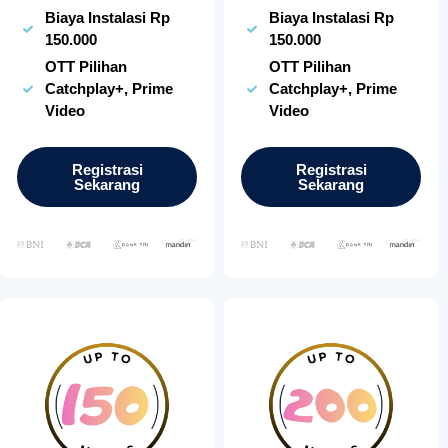
Biaya Instalasi Rp
Biaya Instalasi Rp
150.000
150.000
OTT Pilihan
OTT Pilihan
Catchplay+, Prime
Catchplay+, Prime
Video
Video
Registrasi
Registrasi
Sekarang
Sekarang