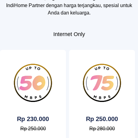
IndiHome Partner dengan harga terjangkau, spesial untuk
Anda dan keluarga.
Internet Only
Rp 230.000
Rp 250.000
Rp 250.000
Rp 280.000