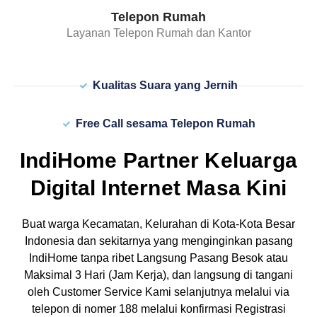
Telepon Rumah
Layanan Telepon Rumah dan Kantor
Kualitas Suara yang Jernih
Free Call sesama Telepon Rumah
IndiHome Partner Keluarga
Digital Internet Masa Kini
Buat warga Kecamatan, Kelurahan di Kota-Kota Besar
Indonesia dan sekitarnya yang menginginkan pasang
IndiHome tanpa ribet Langsung Pasang Besok atau
Maksimal 3 Hari (Jam Kerja), dan langsung di tangani
oleh Customer Service Kami selanjutnya melalui via
telepon di nomer 188 melalui konfirmasi Registrasi