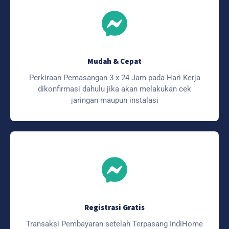
Mudah & Cepat
Perkiraan Pemasangan 3 x 24 Jam pada Hari Kerja
dikonfirmasi dahulu jika akan melakukan cek
jaringan maupun instalasi
Registrasi Gratis
Transaksi Pembayaran setelah Terpasang IndiHome