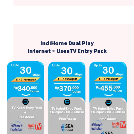
IndiHome Dual Play
Internet + UseeTV Entry Pack