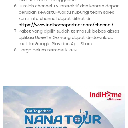
Jumlah channel TV Interaktif dan konten dapat
berubah sewaktu-waktu hubungi team sales
kami. Info channel dapat dilihat di
https://www.indihomepartner.com/channel/
Paket yang dipilih sudah termasuk bebas akses
aplikasi UseeTV Go yang dapat di-download
melalui Google Play dan App Store.
Harga belum termasuk PPN.