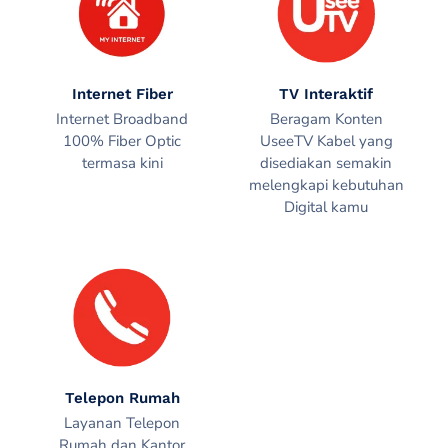
Internet Fiber
TV Interaktif
Internet Broadband
Beragam Konten
100% Fiber Optic
UseeTV Kabel yang
termasa kini
disediakan semakin
melengkapi kebutuhan
Digital kamu
Telepon Rumah
Layanan Telepon
Rumah dan Kantor