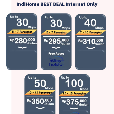
IndiHome BEST DEAL Internet Only