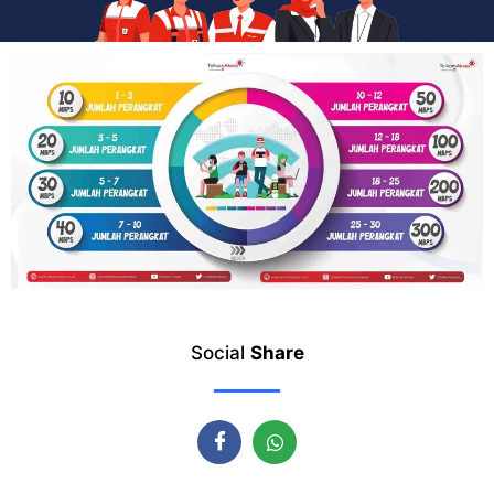
Social
Share