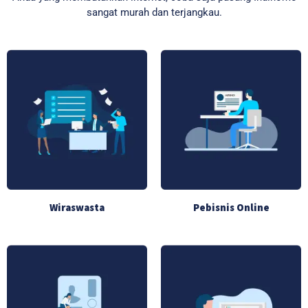
sangat murah dan terjangkau.
Wiraswasta
Pebisnis Online