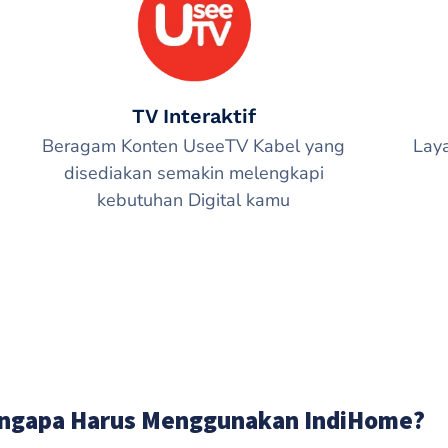
TV Interaktif
Beragam Konten UseeTV Kabel yang
Lay
disediakan semakin melengkapi
kebutuhan Digital kamu
ngapa Harus Menggunakan IndiHome?