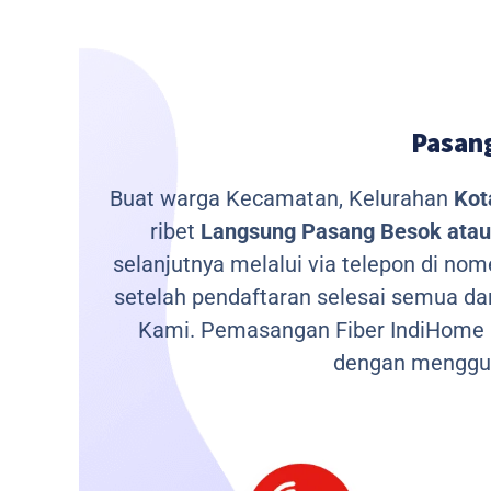
Pasang
Buat warga Kecamatan, Kelurahan
Kot
ribet
Langsung Pasang Besok atau 
selanjutnya melalui via telepon di no
setelah pendaftaran selesai semua da
Kami.
Pemasangan Fiber IndiHome m
dengan menggu