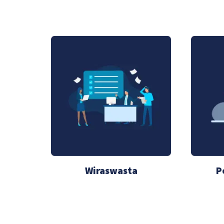
Wiraswasta
P