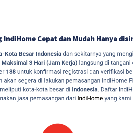
 IndiHome Cepat dan Mudah Hanya disi
a-Kota Besar Indonesia
dan sekitarnya yang meng
Maksimal 3 Hari (Jam Kerja)
langsung di tangani
mer
188
untuk konfirmasi registrasi dan verifikasi 
n akan segera di lakukan pemasangan IndiHome Fi
eliputi kota-kota besar di
Indonesia
. Daftar Ind
nakan jasa pemasangan dari
IndiHome
yang kami 