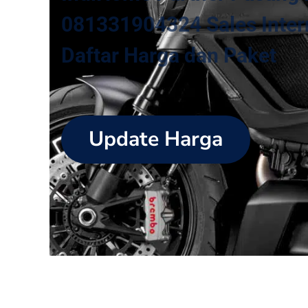
081331904324 Sales Intern
Daftar Harga dan Paket
Update Harga