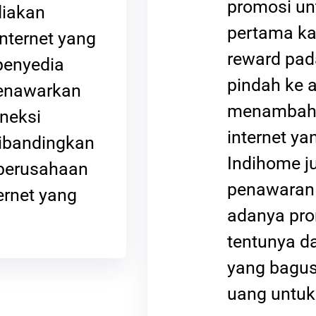
promosi u
diakan
pertama ka
nternet yang
reward pad
penyedia
pindah ke 
menawarkan
menambah 
neksi
internet y
dibandingkan
Indihome ju
perusahaan
penawaran 
ernet yang
adanya pro
tentunya d
yang bagu
uang untuk