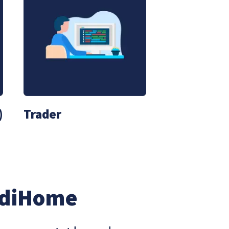
)
Trader
ndiHome