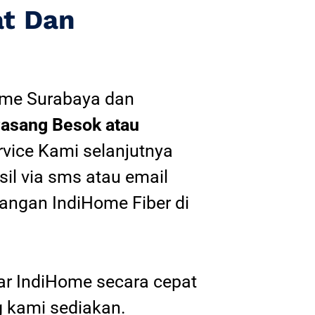
at Dan
ome Surabaya
dan
asang Besok atau
rvice Kami selanjutnya
sil via sms atau email
angan IndiHome Fiber di
tar IndiHome secara cepat
 kami sediakan.