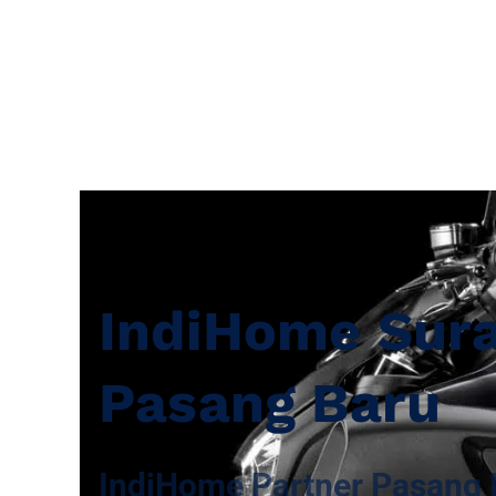
IndiHome Sur
Pasang Baru
IndiHome Partner Pasang 