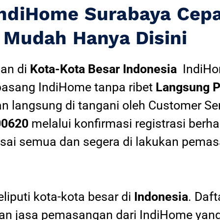
IndiHome Surabaya Cep
Mudah Hanya Disini
an di
Kota-Kota Besar Indonesia
IndiH
pasang IndiHome tanpa ribet
Langsung P
an langsung di tangani oleh Customer Se
00620
melalui konfirmasi registrasi berha
esai semua dan segera di lakukan pemas
iputi kota-kota besar di
Indonesia
. Daf
 jasa pemasangan dari IndiHome yang