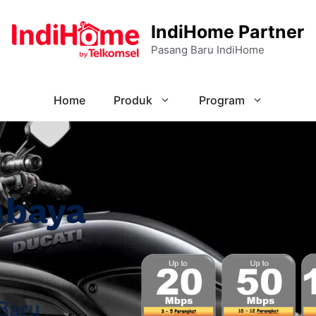
IndiHome Partner
Pasang Baru IndiHome
Home
Produk
Program
abaya
Baru