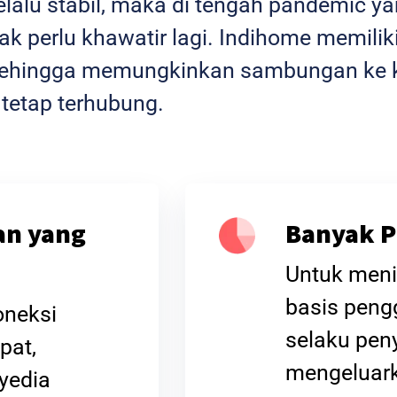
selalu stabil, maka di tengah pandemic 
k perlu khawatir lagi. Indihome memiliki
l sehingga memungkinkan sambungan ke k
 tetap terhubung.
an yang
Banyak P
Untuk meni
basis peng
oneksi
selaku peny
pat,
mengeluar
yedia