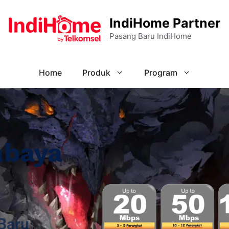
IndiHome Partner
Pasang Baru IndiHome
Home
Produk
Program
abaya
Baru