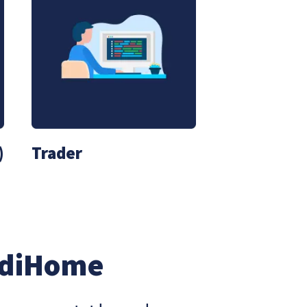
)
Trader
ndiHome