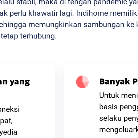
selalu stabil, maka di tengah pandemic 
k perlu khawatir lagi. Indihome memiliki
l sehingga memungkinkan sambungan ke k
 tetap terhubung.
an yang
Banyak P
Untuk meni
basis peng
oneksi
selaku peny
pat,
mengeluar
yedia