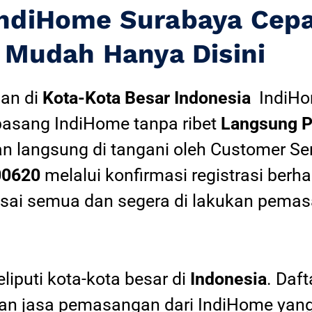
IndiHome Surabaya Cep
Mudah Hanya Disini
an di
Kota-Kota Besar Indonesia
IndiH
pasang IndiHome tanpa ribet
Langsung P
an langsung di tangani oleh Customer Se
00620
melalui konfirmasi registrasi berha
esai semua dan segera di lakukan pemas
iputi kota-kota besar di
Indonesia
. Daf
 jasa pemasangan dari IndiHome yang