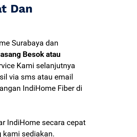
at Dan
ome Surabaya
dan
asang Besok atau
rvice Kami selanjutnya
sil via sms atau email
angan IndiHome Fiber di
tar IndiHome secara cepat
 kami sediakan.