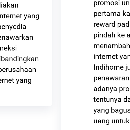
promosi u
diakan
pertama ka
nternet yang
reward pad
penyedia
pindah ke 
menawarkan
menambah 
neksi
internet y
dibandingkan
Indihome ju
perusahaan
penawaran 
ernet yang
adanya pro
tentunya d
yang bagu
uang untuk