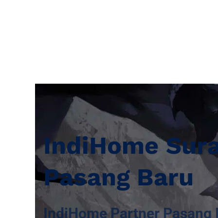
IndiHome Sur
Pasang Baru
IndiHome Partner Pasang 