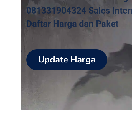
081331904324 Sales Intern
Daftar Harga dan Paket
Update Harga