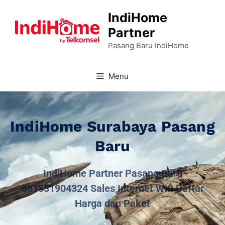
IndiHome
Partner
Pasang Baru IndiHome
Menu
IndiHome Surabaya Pasang
Baru
IndiHome Partner Pasang Baru
081331904324 Sales Internet Wifi Daftar
Harga dan Paket