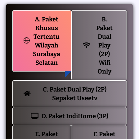
A. Paket
B.
Khusus
Paket
Tertentu
Dual
Wilayah
Play
Surabaya
(2P)
Selatan
Wifi
Only
C. Paket Dual Play (2P)
Sepaket Useetv
D. Paket IndiHome (3P)
E. Paket
F. Paket