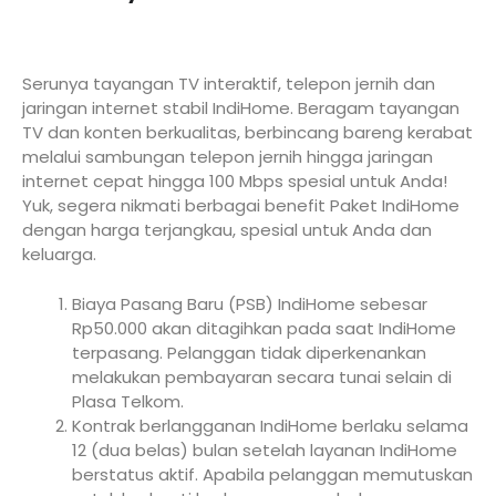
Serunya tayangan TV interaktif, telepon jernih dan
jaringan internet stabil IndiHome. Beragam tayangan
TV dan konten berkualitas, berbincang bareng kerabat
melalui sambungan telepon jernih hingga jaringan
internet cepat hingga 100 Mbps spesial untuk Anda!
Yuk, segera nikmati berbagai benefit Paket IndiHome
dengan harga terjangkau, spesial untuk Anda dan
keluarga.
Biaya Pasang Baru (PSB) IndiHome sebesar
Rp50.000 akan ditagihkan pada saat IndiHome
terpasang. Pelanggan tidak diperkenankan
melakukan pembayaran secara tunai selain di
Plasa Telkom.
Kontrak berlangganan IndiHome berlaku selama
12 (dua belas) bulan setelah layanan IndiHome
berstatus aktif. Apabila pelanggan memutuskan