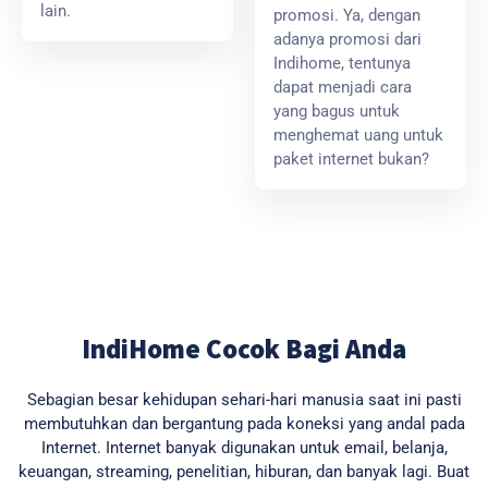
lain.
promosi. Ya, dengan
adanya promosi dari
Indihome, tentunya
dapat menjadi cara
yang bagus untuk
menghemat uang untuk
paket internet bukan?
IndiHome Cocok Bagi Anda
Sebagian besar kehidupan sehari-hari manusia saat ini pasti
membutuhkan dan bergantung pada koneksi yang andal pada
Internet. Internet banyak digunakan untuk email, belanja,
keuangan, streaming, penelitian, hiburan, dan banyak lagi. Buat