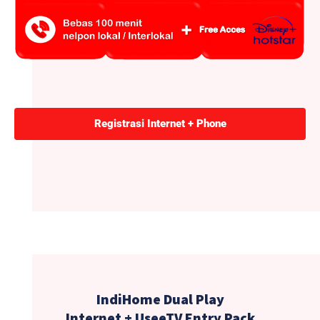
Registrasi Internet + Phone
IndiHome Dual Play
Internet + UseeTV Entry Pack