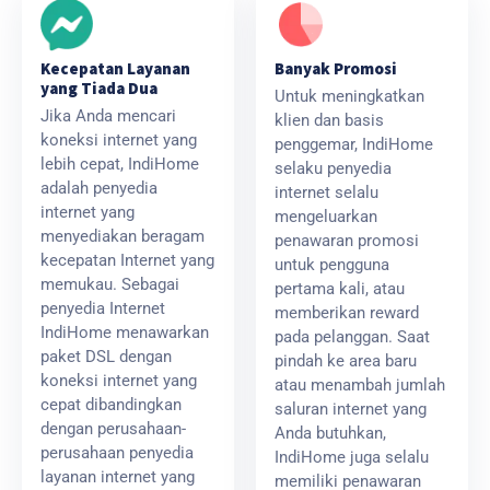
Banyak Promosi
Kecepatan Layanan
yang Tiada Dua
Untuk meningkatkan
Jika Anda mencari
klien dan basis
koneksi internet yang
penggemar, IndiHome
lebih cepat, IndiHome
selaku penyedia
adalah penyedia
internet selalu
internet yang
mengeluarkan
menyediakan beragam
penawaran promosi
kecepatan Internet yang
untuk pengguna
memukau. Sebagai
pertama kali, atau
penyedia Internet
memberikan reward
IndiHome menawarkan
pada pelanggan. Saat
paket DSL dengan
pindah ke area baru
koneksi internet yang
atau menambah jumlah
cepat dibandingkan
saluran internet yang
dengan perusahaan-
Anda butuhkan,
perusahaan penyedia
IndiHome juga selalu
layanan internet yang
memiliki penawaran