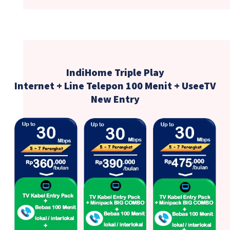
IndiHome Triple Play
Internet + Line Telepon 100 Menit + UseeTV
New Entry