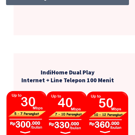
IndiHome Dual Play
Internet + Line Telepon 100 Menit