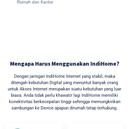
Rumah dan Kantor
Mengapa Harus Menggunakan IndiHome?
Dengan jaringan IndiHome Internet yang stabil, maka
ditengah kebutuhan Digital yang menuntut banyak orang
untuk Akses Internet merupakan suatu kebutuhan yang luar
biasa. Anda tidak perlu khawatir lagi IndiHome memiliki
konektivitas berkecepatan tinggi sehingga memungkinkan
sambungan ke Device apapun dirumah tetap terhubung.