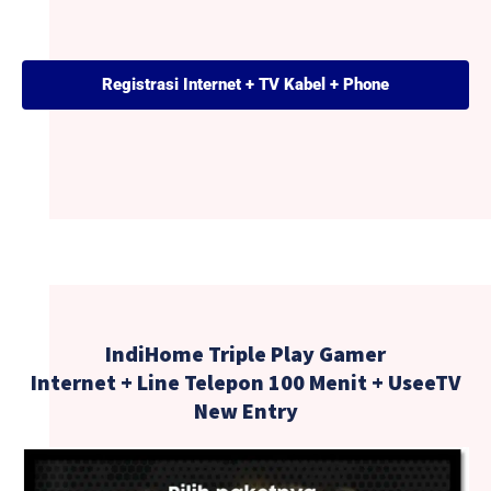
Registrasi Internet + TV Kabel + Phone
IndiHome Triple Play Gamer
Internet + Line Telepon 100 Menit + UseeTV
New Entry