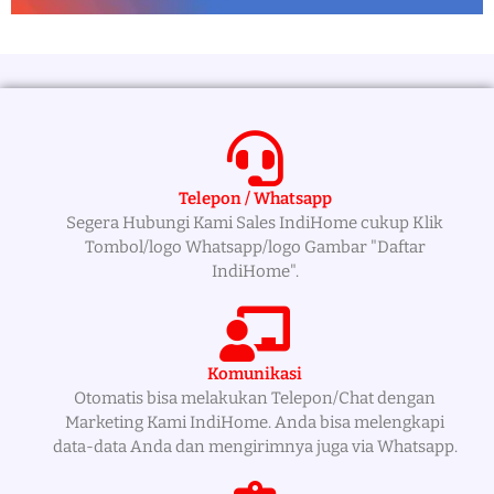
Telepon / Whatsapp
Segera Hubungi Kami Sales IndiHome cukup Klik
Tombol/logo Whatsapp/logo Gambar "Daftar
IndiHome".
Komunikasi
Otomatis bisa melakukan Telepon/Chat dengan
Marketing Kami IndiHome. Anda bisa melengkapi
data-data Anda dan mengirimnya juga via Whatsapp.