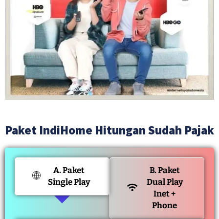
Paket IndiHome Hitungan Sudah Pajak
A. Paket
B. Paket
Single Play
Dual Play
Inet +
Phone