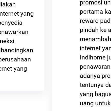
promosi u
diakan
pertama ka
nternet yang
reward pad
penyedia
pindah ke 
menawarkan
menambah 
neksi
internet y
dibandingkan
Indihome ju
perusahaan
penawaran 
ernet yang
adanya pro
tentunya d
yang bagu
uang untuk