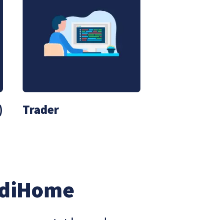
)
Trader
ndiHome