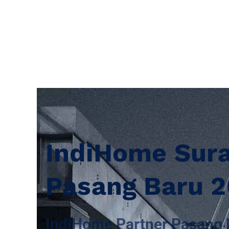
IndiHome Sur
Pasang Baru 
IndiHome Partner Pasang 