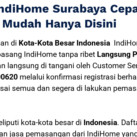
IndiHome Surabaya Cep
Mudah Hanya Disini
an di
Kota-Kota Besar Indonesia
IndiH
pasang IndiHome tanpa ribet
Langsung P
an langsung di tangani oleh Customer Se
00620
melalui konfirmasi registrasi berha
esai semua dan segera di lakukan pemas
iputi kota-kota besar di
Indonesia
. Daf
 jasa pemasangan dari IndiHome yang