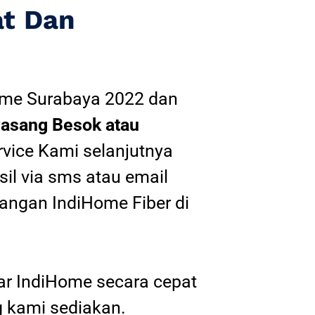
at Dan
ome Surabaya 2022
dan
asang Besok atau
rvice Kami selanjutnya
sil via sms atau email
angan IndiHome Fiber di
tar IndiHome secara cepat
 kami sediakan.