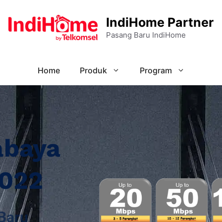
IndiHome Partner
Pasang Baru IndiHome
Home
Produk
Program
abaya
2022
Baru