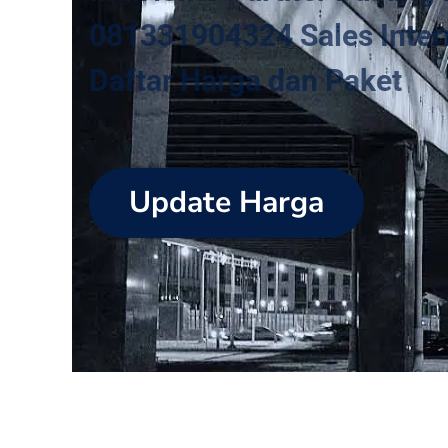
081331904324 Sales Intern
Daftar Harga dan Paket
Update Harga