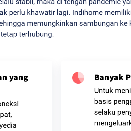
selalu stabil, maka di tengah pandemic 
k perlu khawatir lagi. Indihome memiliki
l sehingga memungkinkan sambungan ke k
 tetap terhubung.
an yang
Banyak P
Untuk meni
basis peng
oneksi
selaku peny
pat,
mengeluar
yedia