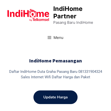
IndiHome
Partner
Pasang Baru IndiHome
Menu
IndiHome Pemasangan
Daftar IndiHome Duta Graha Pasang Baru 081331904324
Sales Internet Wifi Daftar Harga dan Paket
Update Harga