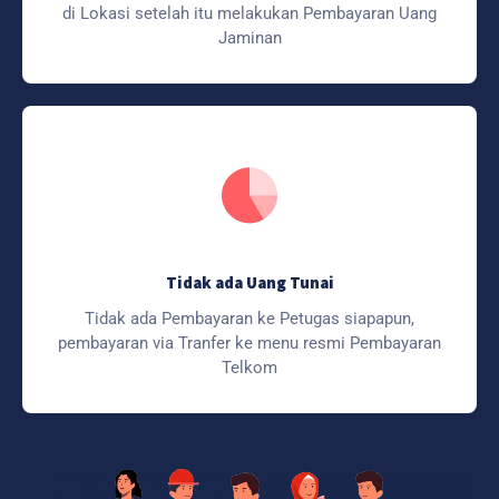
di Lokasi setelah itu melakukan Pembayaran Uang
Jaminan
Tidak ada Uang Tunai
Tidak ada Pembayaran ke Petugas siapapun,
pembayaran via Tranfer ke menu resmi Pembayaran
Telkom