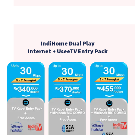
IndiHome Dual Play
Internet + UseeTV Entry Pack