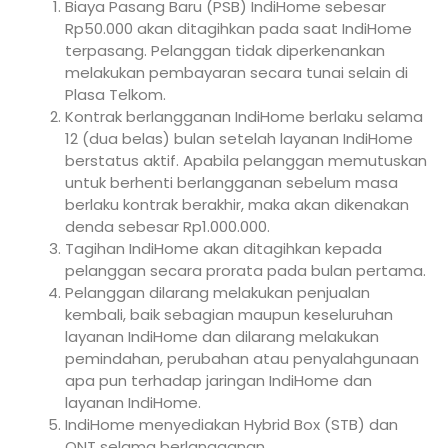
Biaya Pasang Baru (PSB) IndiHome sebesar
Rp50.000 akan ditagihkan pada saat IndiHome
terpasang. Pelanggan tidak diperkenankan
melakukan pembayaran secara tunai selain di
Plasa Telkom.
Kontrak berlangganan IndiHome berlaku selama
12 (dua belas) bulan setelah layanan IndiHome
berstatus aktif. Apabila pelanggan memutuskan
untuk berhenti berlangganan sebelum masa
berlaku kontrak berakhir, maka akan dikenakan
denda sebesar Rp1.000.000.
Tagihan IndiHome akan ditagihkan kepada
pelanggan secara prorata pada bulan pertama.
Pelanggan dilarang melakukan penjualan
kembali, baik sebagian maupun keseluruhan
layanan IndiHome dan dilarang melakukan
pemindahan, perubahan atau penyalahgunaan
apa pun terhadap jaringan IndiHome dan
layanan IndiHome.
IndiHome menyediakan Hybrid Box (STB) dan
ONT selama berlangganan.