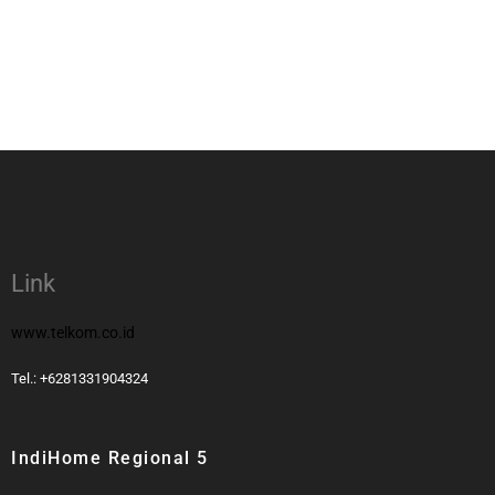
Link
www.telkom.co.id
Tel.: +6281331904324
IndiHome Regional 5