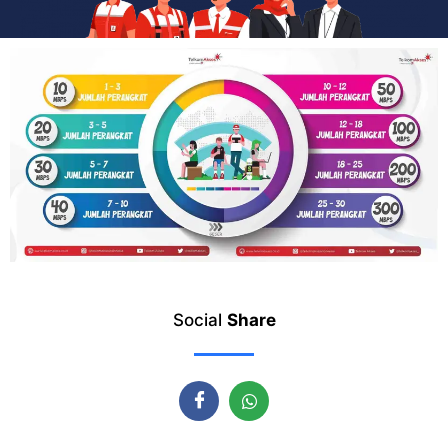
Social
Share