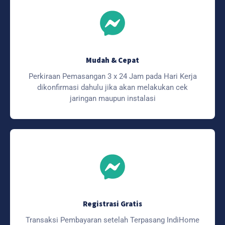
Mudah & Cepat
Perkiraan Pemasangan 3 x 24 Jam pada Hari Kerja
dikonfirmasi dahulu jika akan melakukan cek
jaringan maupun instalasi
Registrasi Gratis
Transaksi Pembayaran setelah Terpasang IndiHome