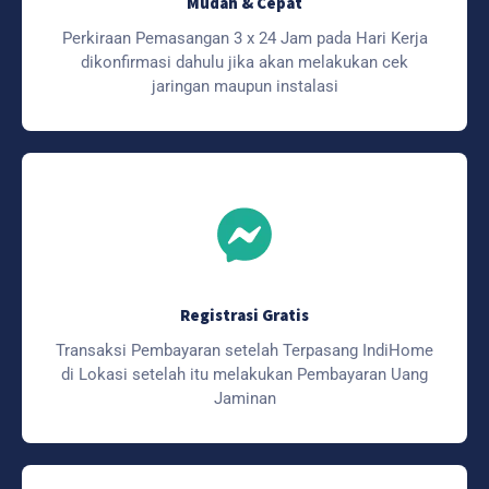
Mudah & Cepat
Perkiraan Pemasangan 3 x 24 Jam pada Hari Kerja
dikonfirmasi dahulu jika akan melakukan cek
jaringan maupun instalasi
Registrasi Gratis
Transaksi Pembayaran setelah Terpasang IndiHome
di Lokasi setelah itu melakukan Pembayaran Uang
Jaminan