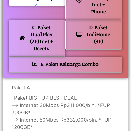
Inet +
Phone
C. Paket
D. Paket
Dual Play
IndiHome
(2P) Inet +
(3P)
Useetv
E. Paket Keluarga Combo
Paket A
_Paket BIG FUP BEST DEAL_
—> Internet 30Mbps Rp311.000/bln. *FUP
700GB*
—> Internet 50Mbps Rp332.000/bln. *FUP
1200GB*