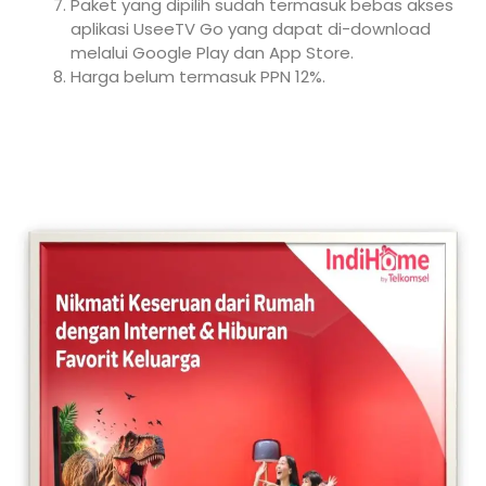
Paket yang dipilih sudah termasuk bebas akses
aplikasi UseeTV Go yang dapat di-download
melalui Google Play dan App Store.
Harga belum termasuk PPN 12%.