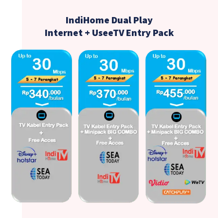
IndiHome Dual Play
Internet + UseeTV Entry Pack