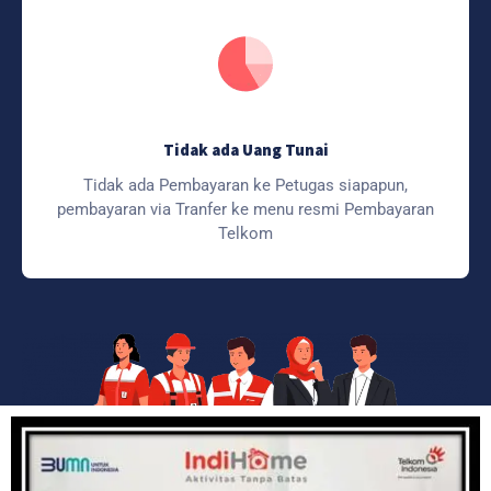
Tidak ada Uang Tunai
Tidak ada Pembayaran ke Petugas siapapun,
pembayaran via Tranfer ke menu resmi Pembayaran
Telkom