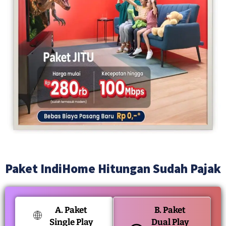
Paket IndiHome Hitungan Sudah Pajak
A. Paket
B. Paket
Single Play
Dual Play