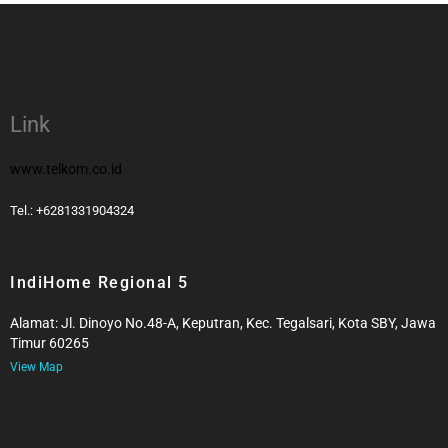
Link
www.telkom.co.id
Tel.: +6281331904324
IndiHome Regional 5
Alamat: Jl. Dinoyo No.48-A, Keputran, Kec. Tegalsari, Kota SBY, Jawa
Timur 60265
View Map