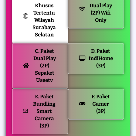
Khusus
Dual Play
Tertentu
(2P) Wifi
Wilayah
Only
Surabaya
Selatan
C. Paket
D. Paket
Dual Play
IndiHome
(2P)
(3P)
Sepaket
Useetv
E. Paket
F. Paket
Bundling
Gamer
Smart
(3P)
Camera
(3P)