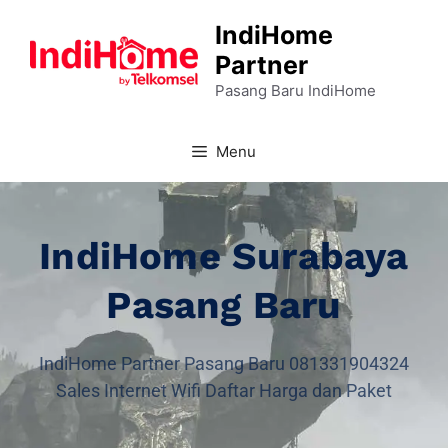
IndiHome
Partner
Pasang Baru IndiHome
Menu
IndiHome Surabaya
Pasang Baru
IndiHome Partner Pasang Baru 081331904324
Sales Internet Wifi Daftar Harga dan Paket