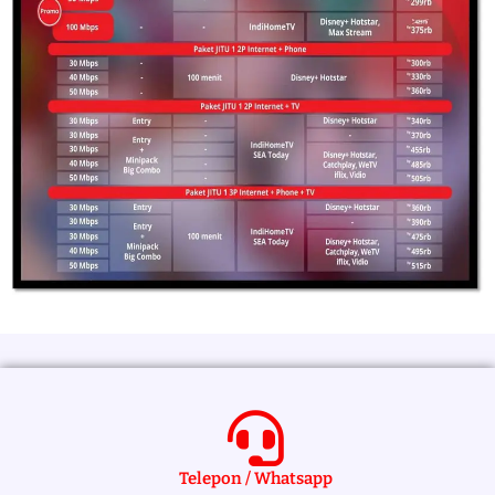
Telepon / Whatsapp