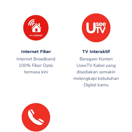
Internet Fiber
TV Interaktif
Internet Broadband
Beragam Konten
100% Fiber Optic
UseeTV Kabel yang
termasa kini
disediakan semakin
melengkapi kebutuhan
Digital kamu