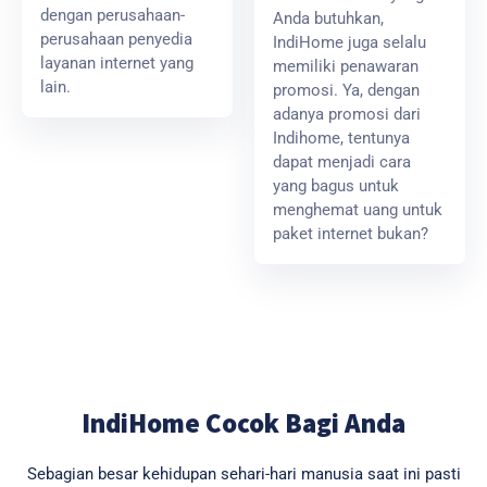
dengan perusahaan-
Anda butuhkan,
perusahaan penyedia
IndiHome juga selalu
layanan internet yang
memiliki penawaran
lain.
promosi. Ya, dengan
adanya promosi dari
Indihome, tentunya
dapat menjadi cara
yang bagus untuk
menghemat uang untuk
paket internet bukan?
IndiHome Cocok Bagi Anda
Sebagian besar kehidupan sehari-hari manusia saat ini pasti