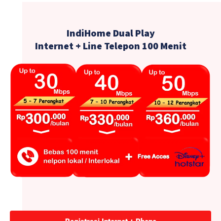
IndiHome Dual Play
Internet + Line Telepon 100 Menit