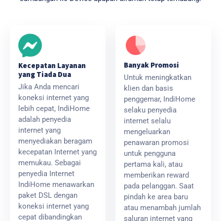
Banyak Promosi
Kecepatan Layanan
yang Tiada Dua
Untuk meningkatkan
Jika Anda mencari
klien dan basis
koneksi internet yang
penggemar, IndiHome
lebih cepat, IndiHome
selaku penyedia
adalah penyedia
internet selalu
internet yang
mengeluarkan
menyediakan beragam
penawaran promosi
kecepatan Internet yang
untuk pengguna
memukau. Sebagai
pertama kali, atau
penyedia Internet
memberikan reward
IndiHome menawarkan
pada pelanggan. Saat
paket DSL dengan
pindah ke area baru
koneksi internet yang
atau menambah jumlah
cepat dibandingkan
saluran internet yang