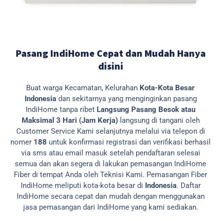
Pasang IndiHome Cepat dan Mudah Hanya
disini
Buat warga Kecamatan, Kelurahan
Kota-Kota Besar
Indonesia
dan sekitarnya yang menginginkan pasang
IndiHome tanpa ribet
Langsung Pasang Besok atau
Maksimal 3 Hari (Jam Kerja)
langsung di tangani oleh
Customer Service Kami selanjutnya melalui via telepon di
nomer
188
untuk konfirmasi registrasi dan verifikasi berhasil
via sms atau email masuk setelah pendaftaran selesai
semua dan akan segera di lakukan pemasangan IndiHome
Fiber di tempat Anda oleh Teknisi Kami.
Pemasangan Fiber
IndiHome meliputi kota-kota besar di
Indonesia
. Daftar
IndiHome secara cepat dan mudah dengan menggunakan
jasa pemasangan dari IndiHome yang kami sediakan.