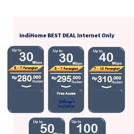
IndiHome BEST DEAL Internet Only