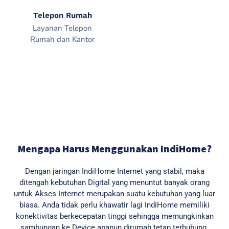
Telepon Rumah
Layanan Telepon
Rumah dan Kantor
Mengapa Harus Menggunakan IndiHome?
Dengan jaringan IndiHome Internet yang stabil, maka
ditengah kebutuhan Digital yang menuntut banyak orang
untuk Akses Internet merupakan suatu kebutuhan yang luar
biasa. Anda tidak perlu khawatir lagi IndiHome memiliki
konektivitas berkecepatan tinggi sehingga memungkinkan
sambungan ke Device apapun dirumah tetap terhubung.