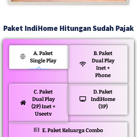
Paket IndiHome Hitungan Sudah Pajak
A. Paket
B. Paket
Single Play
Dual Play
Inet +
Phone
C. Paket
D. Paket
Dual Play
IndiHome
(2P) Inet +
(3P)
Useetv
E. Paket Keluarga Combo