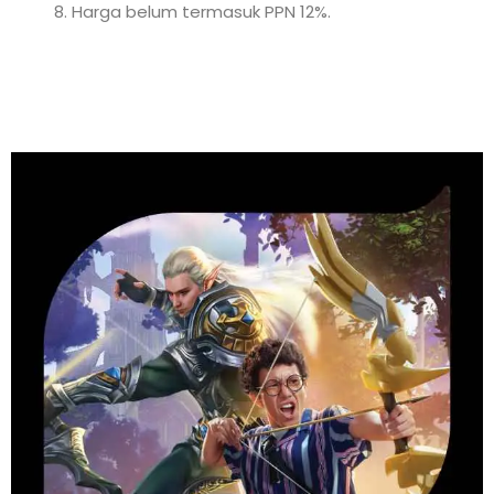
Harga belum termasuk PPN 12%.