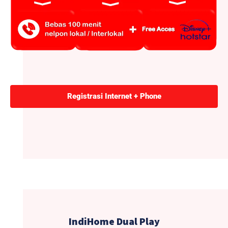
Registrasi Internet + Phone
IndiHome Dual Play