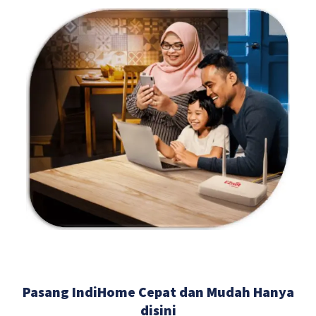
Pasang IndiHome Cepat dan Mudah Hanya
disini