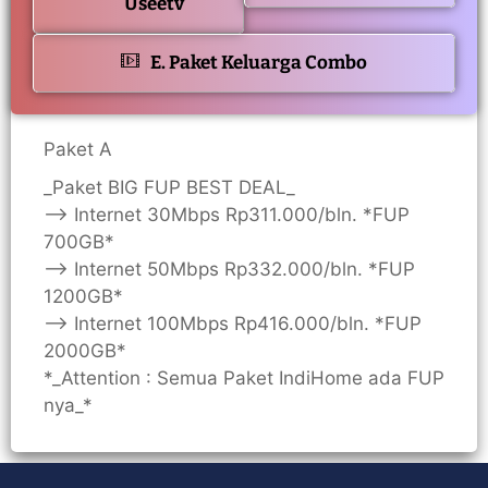
Useetv
E. Paket Keluarga Combo
Paket A
_Paket BIG FUP BEST DEAL_
—> Internet 30Mbps Rp311.000/bln. *FUP
700GB*
—> Internet 50Mbps Rp332.000/bln. *FUP
1200GB*
—> Internet 100Mbps Rp416.000/bln. *FUP
2000GB*
*_Attention : Semua Paket IndiHome ada FUP
nya_*