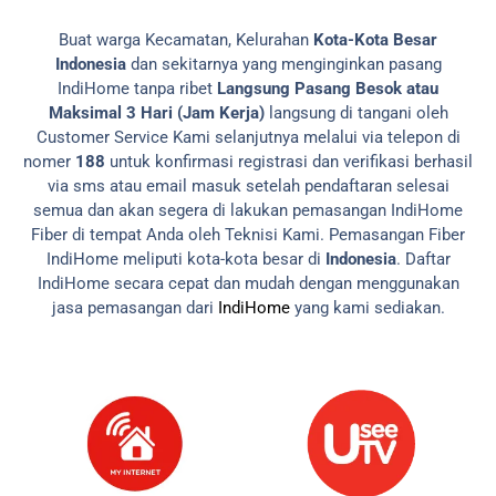
Buat warga Kecamatan, Kelurahan
Kota-Kota Besar
Indonesia
dan sekitarnya yang menginginkan pasang
IndiHome tanpa ribet
Langsung Pasang Besok atau
Maksimal 3 Hari (Jam Kerja)
langsung di tangani oleh
Customer Service Kami selanjutnya melalui via telepon di
nomer
188
untuk konfirmasi registrasi dan verifikasi berhasil
via sms atau email masuk setelah pendaftaran selesai
semua dan akan segera di lakukan pemasangan IndiHome
Fiber di tempat Anda oleh Teknisi Kami.
Pemasangan Fiber
IndiHome meliputi kota-kota besar di
Indonesia
. Daftar
IndiHome secara cepat dan mudah dengan menggunakan
jasa pemasangan dari
IndiHome
yang kami sediakan.