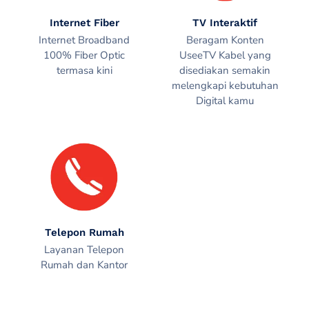
Internet Fiber
TV Interaktif
Internet Broadband
Beragam Konten
100% Fiber Optic
UseeTV Kabel yang
termasa kini
disediakan semakin
melengkapi kebutuhan
Digital kamu
Telepon Rumah
Layanan Telepon
Rumah dan Kantor