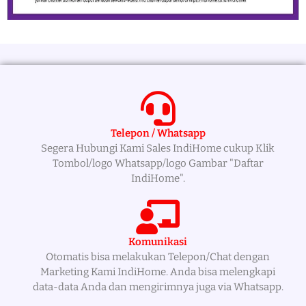
Telepon / Whatsapp
Segera Hubungi Kami Sales IndiHome cukup Klik
Tombol/logo Whatsapp/logo Gambar "Daftar
IndiHome".
Komunikasi
Otomatis bisa melakukan Telepon/Chat dengan
Marketing Kami IndiHome. Anda bisa melengkapi
data-data Anda dan mengirimnya juga via Whatsapp.