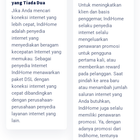
yang Tiada Dua
Untuk meningkatkan
Jika Anda mencari
klien dan basis
koneksi internet yang
penggemar, IndiHome
lebih cepat, IndiHome
selaku penyedia
adalah penyedia
internet selalu
internet yang
mengeluarkan
menyediakan beragam
penawaran promosi
kecepatan Internet yang
untuk pengguna
memukau. Sebagai
pertama kali, atau
penyedia Internet
memberikan reward
IndiHome menawarkan
pada pelanggan. Saat
paket DSL dengan
pindah ke area baru
koneksi internet yang
atau menambah jumlah
cepat dibandingkan
saluran internet yang
dengan perusahaan-
Anda butuhkan,
perusahaan penyedia
IndiHome juga selalu
layanan internet yang
memiliki penawaran
lain.
promosi. Ya, dengan
adanya promosi dari
Indihome, tentunya