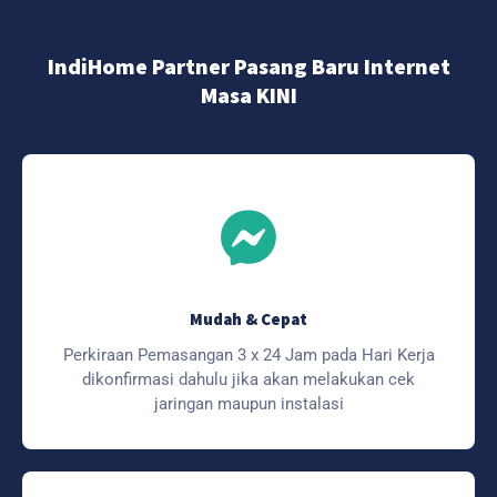
IndiHome Partner Pasang Baru Internet
Masa KINI
Mudah & Cepat
Perkiraan Pemasangan 3 x 24 Jam pada Hari Kerja
dikonfirmasi dahulu jika akan melakukan cek
jaringan maupun instalasi