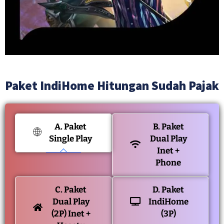
Paket IndiHome Hitungan Sudah Pajak
A. Paket
B. Paket
Single Play
Dual Play
Inet +
Phone
C. Paket
D. Paket
Dual Play
IndiHome
(2P) Inet +
(3P)