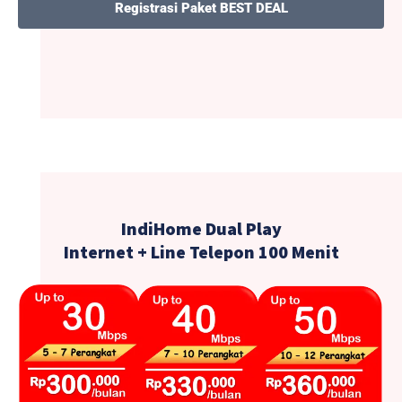
Registrasi Paket BEST DEAL
IndiHome Dual Play
Internet + Line Telepon 100 Menit