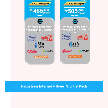
Registrasi Internet + UseeTV Entry Pack