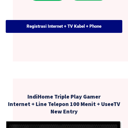
Registrasi Internet + TV Kabel + Phone
IndiHome Triple Play Gamer
Internet + Line Telepon 100 Menit + UseeTV
New Entry