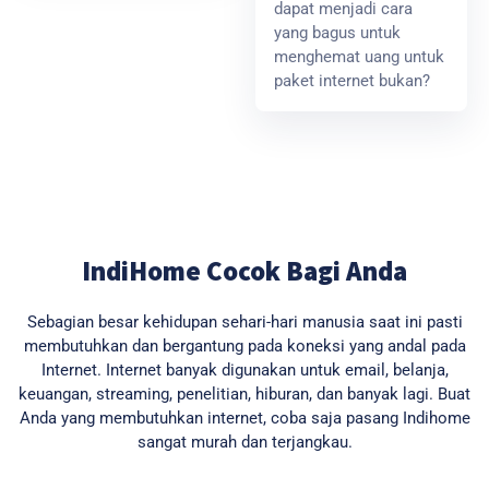
dapat menjadi cara
yang bagus untuk
menghemat uang untuk
paket internet bukan?
IndiHome Cocok Bagi Anda
Sebagian besar kehidupan sehari-hari manusia saat ini pasti
membutuhkan dan bergantung pada koneksi yang andal pada
Internet. Internet banyak digunakan untuk email, belanja,
keuangan, streaming, penelitian, hiburan, dan banyak lagi. Buat
Anda yang membutuhkan internet, coba saja pasang Indihome
sangat murah dan terjangkau.