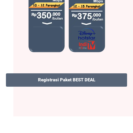
Registrasi Paket BEST DEAL