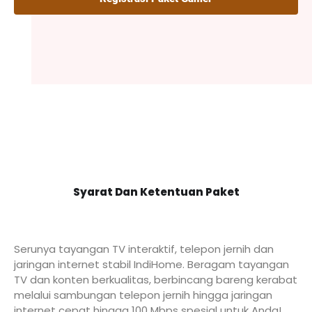
Syarat Dan Ketentuan Paket
Serunya tayangan TV interaktif, telepon jernih dan
jaringan internet stabil IndiHome. Beragam tayangan
TV dan konten berkualitas, berbincang bareng kerabat
melalui sambungan telepon jernih hingga jaringan
internet cepat hingga 100 Mbps spesial untuk Anda!