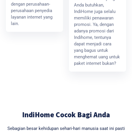
dengan perusahaan-
Anda butuhkan,
perusahaan penyedia
IndiHome juga selalu
layanan internet yang
memiliki penawaran
lain.
promosi. Ya, dengan
adanya promosi dari
Indihome, tentunya
dapat menjadi cara
yang bagus untuk
menghemat uang untuk
paket internet bukan?
IndiHome Cocok Bagi Anda
Sebagian besar kehidupan sehari-hari manusia saat ini pasti