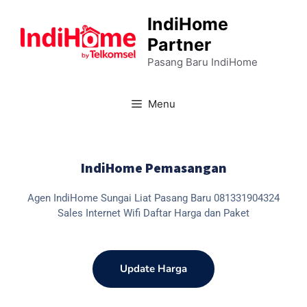
IndiHome
Partner
Pasang Baru IndiHome
Menu
IndiHome Pemasangan
Agen IndiHome Sungai Liat Pasang Baru 081331904324
Sales Internet Wifi Daftar Harga dan Paket
Update Harga