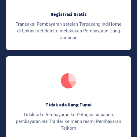
Registrasi Gratis
Transaksi Pembayaran setelah Terpasang IndiHome
di Lokasi setelah itu melakukan Pembayaran Uang
Jaminan
Tidak ada Uang Tunai
Tidak ada Pembayaran ke Petugas siapapun,
pembayaran via Tranfer ke menu resmi Pembayaran
Telkom