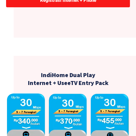
Registrasi Internet + Phone
IndiHome Dual Play
Internet + UseeTV Entry Pack