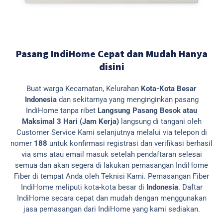
Pasang IndiHome Cepat dan Mudah Hanya
disini
Buat warga Kecamatan, Kelurahan
Kota-Kota Besar
Indonesia
dan sekitarnya yang menginginkan pasang
IndiHome tanpa ribet
Langsung Pasang Besok atau
Maksimal 3 Hari (Jam Kerja)
langsung di tangani oleh
Customer Service Kami selanjutnya melalui via telepon di
nomer
188
untuk konfirmasi registrasi dan verifikasi berhasil
via sms atau email masuk setelah pendaftaran selesai
semua dan akan segera di lakukan pemasangan IndiHome
Fiber di tempat Anda oleh Teknisi Kami.
Pemasangan Fiber
IndiHome meliputi kota-kota besar di
Indonesia
. Daftar
IndiHome secara cepat dan mudah dengan menggunakan
jasa pemasangan dari IndiHome yang kami sediakan.