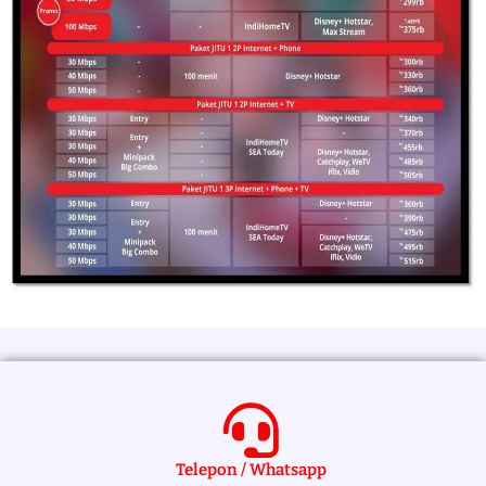
Telepon / Whatsapp