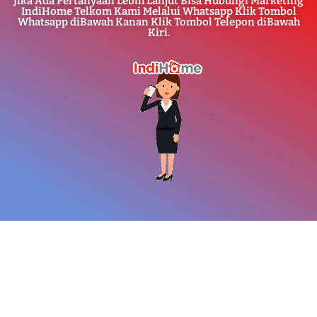
Jika Ada Pertanyaan Lebih Lanjut Bisa Hubungi Marketing
IndiHome Telkom Kami Melalui Whatsapp Klik Tombol
Whatsapp diBawah Kanan Klik Tombol Telepon diBawah
Kiri.