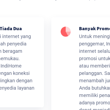
Tiada Dua
Banyak Prom
 internet yang
Untuk meningk
lah penyedia
penggemar, I
an beragam
internet sela
 memukau.
promosi untuk
t IndiHome
atau memberi
ngan koneksi
pelanggan. Sa
ndingkan dengan
menambah jum
enyedia layanan
Anda butuhkan
memiliki pena
adanya promos
dapat menjadi