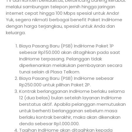
TV dan konten berkualitas, berbincang bareng kerabat
melalui sambungan telepon jernih hingga jaringan
internet cepat hingga 100 Mbps spesial untuk Anda!
Yuk, segera nikmati berbagai benefit Paket IndiHome
dengan harga terjangkau, spesial untuk Anda dan
keluarga.
Biaya Pasang Baru (PSB) IndiHome Paket 1P
sebesar Rp150.000 akan ditagihkan pada saat
IndiHome terpasang. Pelanggan tidak
diperkenankan melakukan pembayaran secara
tunai selain di Plasa Telkom.
Biaya Pasang Baru (PSB) IndiHome sebesar
Rp250.000 untuk pilihan Paket 2P.
Kontrak berlangganan IndiHome berlaku selama
12 (dua belas) bulan setelah layanan IndiHome
berstatus aktif. Apabila pelanggan memutuskan
untuk berhenti berlangganan sebelum masa
berlaku kontrak berakhir, maka akan dikenakan
denda sebesar Rp1.000.000.
Tagihan IndiHome akan ditagihkan kepada