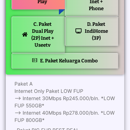
Play
Inet +
Phone
C. Paket
D. Paket
Dual Play
IndiHome
(2P) Inet +
(3P)
Useetv
E. Paket Keluarga Combo
Paket A
Internet Only Paket LOW FUP
—> Internet 30Mbps Rp245.000/bln. *LOW
FUP 550GB*
—> Internet 40Mbps Rp278.000/bln. *LOW
FUP 800GB*