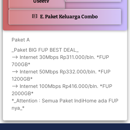
Useetv
E. Paket Keluarga Combo
Paket A
_Paket BIG FUP BEST DEAL_
—> Internet 30Mbps Rp311.000/bln. *FUP
700GB*
—> Internet 50Mbps Rp332.000/bln. *FUP
1200GB*
—> Internet 100Mbps Rp416.000/bln. *FUP
2000GB*
*_Attention : Semua Paket IndiHome ada FUP
nya_*