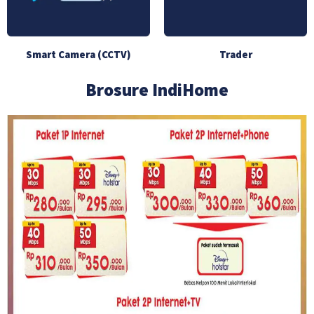
Smart Camera (CCTV)
Trader
Brosure IndiHome