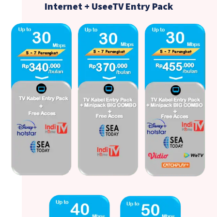
Internet + UseeTV Entry Pack