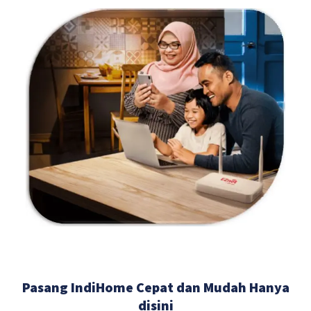
Pasang IndiHome Cepat dan Mudah Hanya
disini