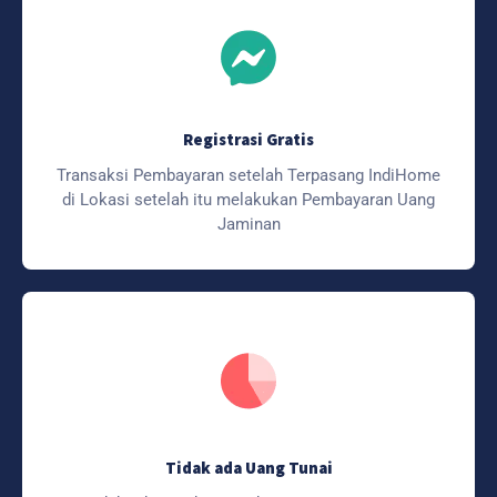
Registrasi Gratis
Transaksi Pembayaran setelah Terpasang IndiHome
di Lokasi setelah itu melakukan Pembayaran Uang
Jaminan
Tidak ada Uang Tunai