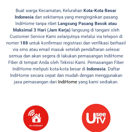
Buat warga Kecamatan, Kelurahan
Kota-Kota Besar
Indonesia
dan sekitarnya yang menginginkan pasang
IndiHome tanpa ribet
Langsung Pasang Besok atau
Maksimal 3 Hari (Jam Kerja)
langsung di tangani oleh
Customer Service Kami selanjutnya melalui via telepon di
nomer
188
untuk konfirmasi registrasi dan verifikasi berhasil
via sms atau email masuk setelah pendaftaran selesai
semua dan akan segera di lakukan pemasangan IndiHome
Fiber di tempat Anda oleh Teknisi Kami.
Pemasangan Fiber
IndiHome meliputi kota-kota besar di
Indonesia
. Daftar
IndiHome secara cepat dan mudah dengan menggunakan
jasa pemasangan dari
IndiHome
yang kami sediakan.