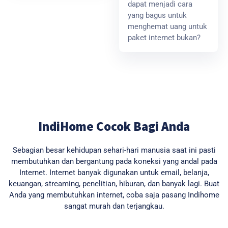
dapat menjadi cara
yang bagus untuk
menghemat uang untuk
paket internet bukan?
IndiHome Cocok Bagi Anda
Sebagian besar kehidupan sehari-hari manusia saat ini pasti
membutuhkan dan bergantung pada koneksi yang andal pada
Internet. Internet banyak digunakan untuk email, belanja,
keuangan, streaming, penelitian, hiburan, dan banyak lagi. Buat
Anda yang membutuhkan internet, coba saja pasang Indihome
sangat murah dan terjangkau.