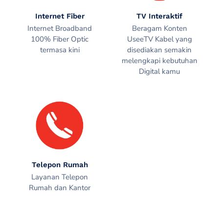
Internet Fiber
TV Interaktif
Internet Broadband
Beragam Konten
100% Fiber Optic
UseeTV Kabel yang
termasa kini
disediakan semakin
melengkapi kebutuhan
Digital kamu
Telepon Rumah
Layanan Telepon
Rumah dan Kantor