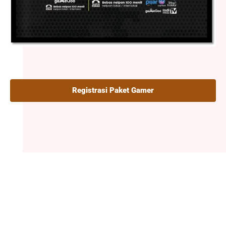
Registrasi Paket Gamer