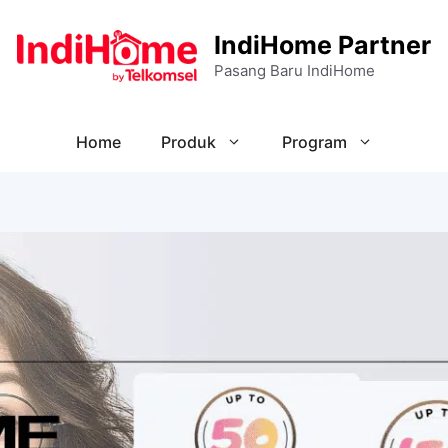
IndiHome Partner
Pasang Baru IndiHome
Home
Produk
Program