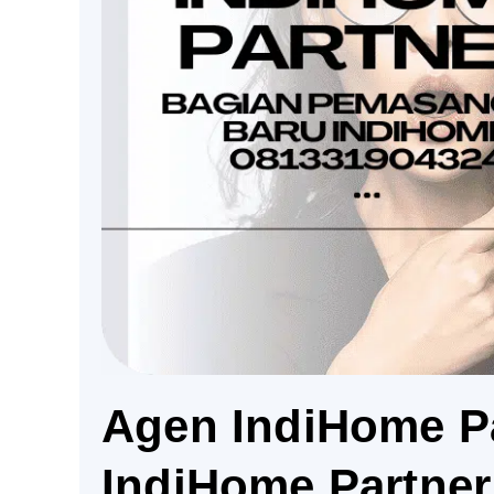
Agen IndiHome P
IndiHome Partner