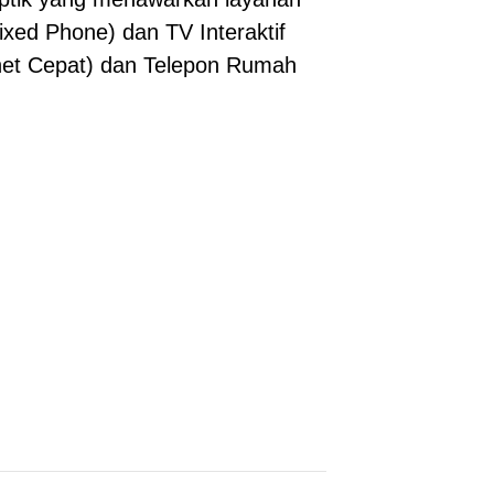
ixed Phone) dan TV Interaktif
rnet Cepat) dan Telepon Rumah