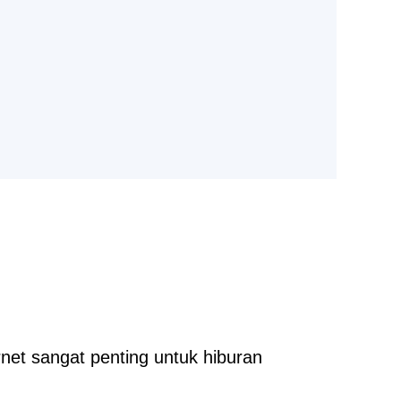
net sangat penting untuk hiburan