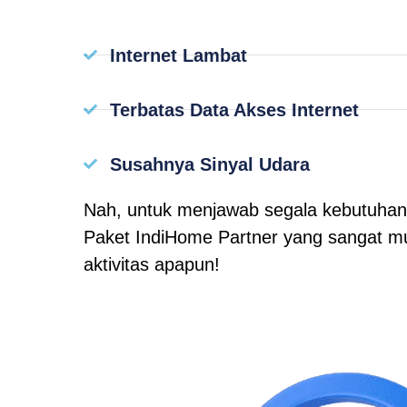
Internet Lambat
Terbatas Data Akses Internet
Susahnya Sinyal Udara
Nah, untuk menjawab segala kebutuhan
Paket IndiHome Partner yang sangat m
aktivitas apapun!