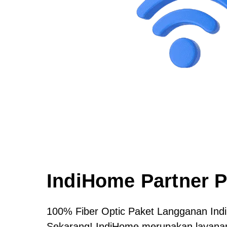
IndiHome Partner 
100% Fiber Optic Paket Langganan In
Sekarang! IndiHome merupakan layanan