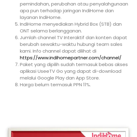
pemindahan, perubahan atau penyalahgunaan
apa pun terhadap jaringan IndiHome dan
layanan IndiHome.
IndiHome menyediakan Hybrid Box (STB) dan
ONT selama berlangganan.
Jumlah channel TV Interaktif dan konten dapat
berubah sewaktu-waktu hubungi team sales
kami. Info channel dapat dilihat di
https://www.indihomepartner.com/channel/
Paket yang dipilih sudah termasuk bebas akses
aplikasi UseeTV Go yang dapat di-download
melalui Google Play dan App Store.
Harga belum termasuk PPN 11%.