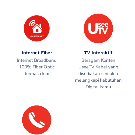
Internet Fiber
TV Interaktif
Internet Broadband
Beragam Konten
100% Fiber Optic
UseeTV Kabel yang
termasa kini
disediakan semakin
melengkapi kebutuhan
Digital kamu