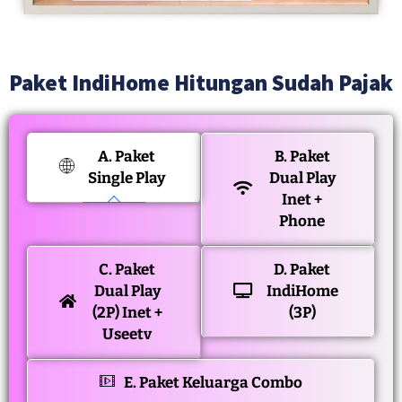
Paket IndiHome Hitungan Sudah Pajak
A. Paket
B. Paket
Single Play
Dual Play
Inet +
Phone
C. Paket
D. Paket
Dual Play
IndiHome
(2P) Inet +
(3P)
Useetv
E. Paket Keluarga Combo