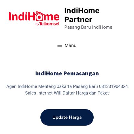
IndiHome
Partner
Pasang Baru IndiHome
Menu
IndiHome Pemasangan
Agen IndiHome Menteng Jakarta Pasang Baru 081331904324
Sales Internet Wifi Daftar Harga dan Paket
Update Harga