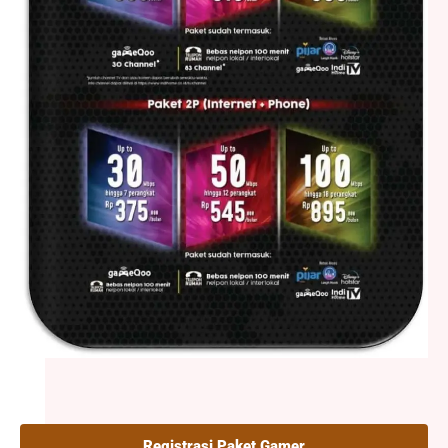
Registrasi Paket Gamer