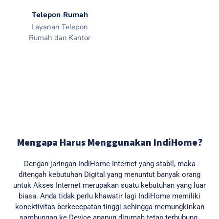
Telepon Rumah
Layanan Telepon
Rumah dan Kantor
Mengapa Harus Menggunakan IndiHome?
Dengan jaringan IndiHome Internet yang stabil, maka
ditengah kebutuhan Digital yang menuntut banyak orang
untuk Akses Internet merupakan suatu kebutuhan yang luar
biasa. Anda tidak perlu khawatir lagi IndiHome memiliki
konektivitas berkecepatan tinggi sehingga memungkinkan
sambungan ke Device apapun dirumah tetap terhubung.