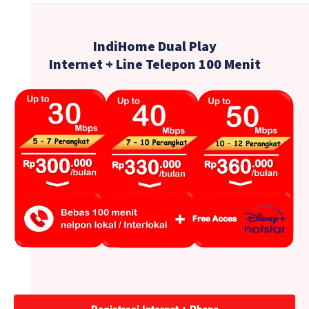
IndiHome Dual Play
Internet + Line Telepon 100 Menit