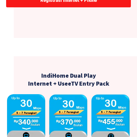
Registrasi Internet + Phone
IndiHome Dual Play
Internet + UseeTV Entry Pack