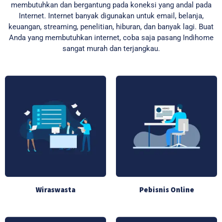
membutuhkan dan bergantung pada koneksi yang andal pada
Internet. Internet banyak digunakan untuk email, belanja,
keuangan, streaming, penelitian, hiburan, dan banyak lagi. Buat
Anda yang membutuhkan internet, coba saja pasang Indihome
sangat murah dan terjangkau.
Wiraswasta
Pebisnis Online