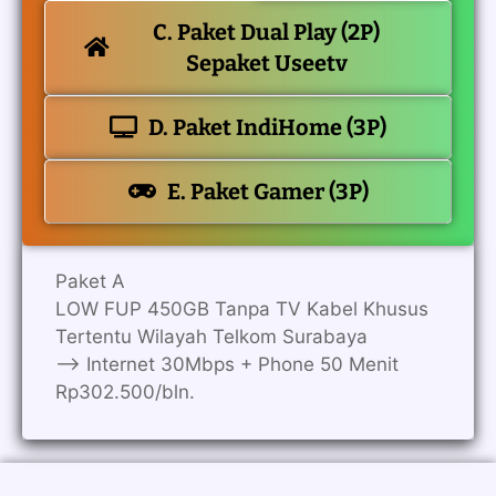
C. Paket Dual Play (2P)
Sepaket Useetv
D. Paket IndiHome (3P)
E. Paket Gamer (3P)
Paket A
LOW FUP 450GB Tanpa TV Kabel Khusus
Tertentu Wilayah Telkom Surabaya
—> Internet 30Mbps + Phone 50 Menit
Rp302.500/bln.