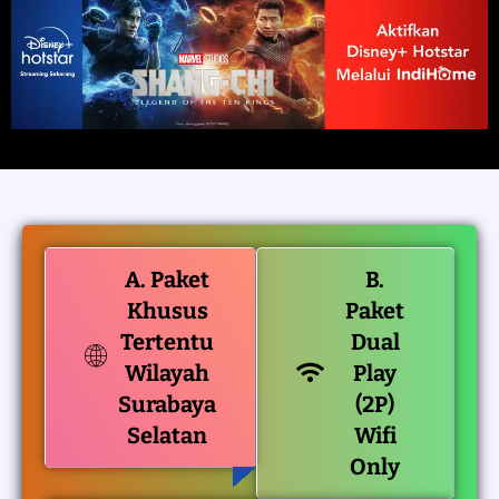
A. Paket
B.
Khusus
Paket
Tertentu
Dual
Wilayah
Play
Surabaya
(2P)
Selatan
Wifi
Only