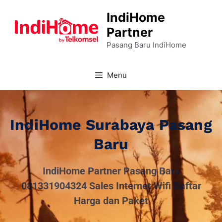
IndiHome
Partner
Pasang Baru IndiHome
Menu
IndiHome Surabaya Pasang
Baru
IndiHome Partner Pasang Baru
081331904324 Sales Internet Wifi Daftar
Harga dan Paket