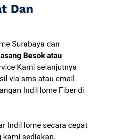
at Dan
ome Surabaya
dan
asang Besok atau
rvice Kami selanjutnya
sil via sms atau email
angan IndiHome Fiber di
tar IndiHome secara cepat
 kami sediakan.