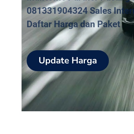
081331904324 Sales Intern
Daftar Harga dan Paket
Update Harga