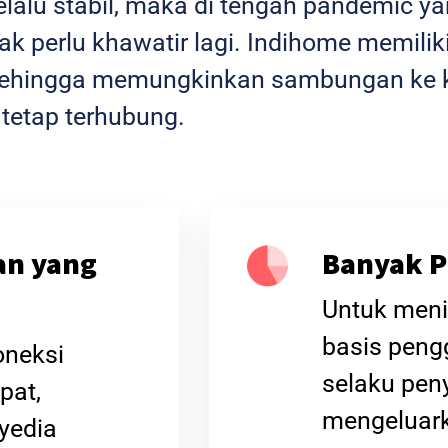
selalu stabil, maka di tengah pandemic 
k perlu khawatir lagi. Indihome memiliki
l sehingga memungkinkan sambungan ke k
 tetap terhubung.
an yang
Banyak P
Untuk meni
basis peng
oneksi
selaku peny
pat,
mengeluar
yedia