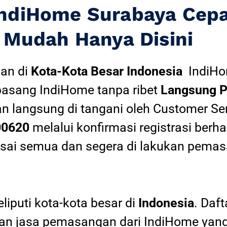
IndiHome Surabaya Cep
Mudah Hanya Disini
an di
Kota-Kota Besar Indonesia
IndiH
pasang IndiHome tanpa ribet
Langsung P
an langsung di tangani oleh Customer Se
00620
melalui konfirmasi registrasi berha
esai semua dan segera di lakukan pemas
iputi kota-kota besar di
Indonesia
. Daf
 jasa pemasangan dari IndiHome yang