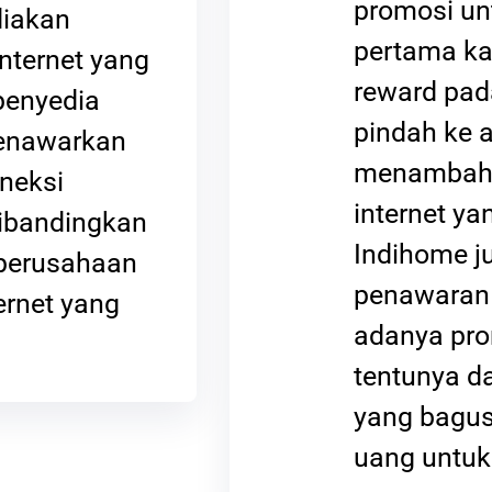
promosi u
diakan
pertama ka
nternet yang
reward pad
penyedia
pindah ke 
menawarkan
menambah 
neksi
internet y
dibandingkan
Indihome ju
perusahaan
penawaran 
ernet yang
adanya pro
tentunya d
yang bagu
uang untuk