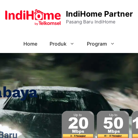
IndiHome Partner
Pasang Baru IndiHome
Home
Produk
Program
abaya
Baru