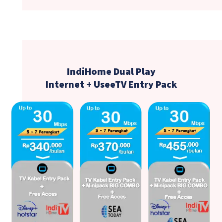
IndiHome Dual Play
Internet + UseeTV Entry Pack