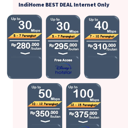
IndiHome BEST DEAL Internet Only