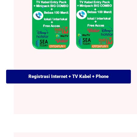
Registrasi Internet + TV Kabel + Phone