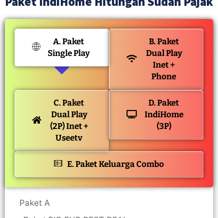
Paket IndiHome Hitungan Sudah Pajak
A. Paket
B. Paket
Single Play
Dual Play
Inet +
Phone
C. Paket
D. Paket
Dual Play
IndiHome
(2P) Inet +
(3P)
Useetv
E. Paket Keluarga Combo
Paket A