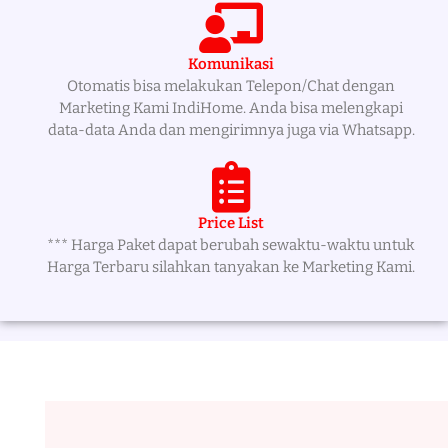
Komunikasi
Otomatis bisa melakukan Telepon/Chat dengan
Marketing Kami IndiHome. Anda bisa melengkapi
data-data Anda dan mengirimnya juga via Whatsapp.
Price List
*** Harga Paket dapat berubah sewaktu-waktu untuk
Harga Terbaru silahkan tanyakan ke Marketing Kami.