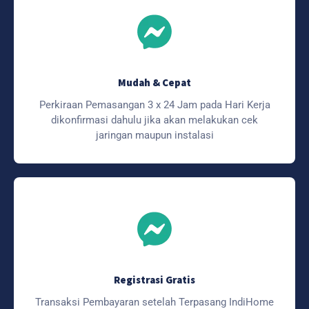
Mudah & Cepat
Perkiraan Pemasangan 3 x 24 Jam pada Hari Kerja
dikonfirmasi dahulu jika akan melakukan cek
jaringan maupun instalasi
Registrasi Gratis
Transaksi Pembayaran setelah Terpasang IndiHome