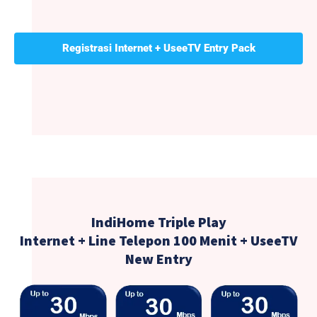
Registrasi Internet + UseeTV Entry Pack
IndiHome Triple Play
Internet + Line Telepon 100 Menit + UseeTV
New Entry