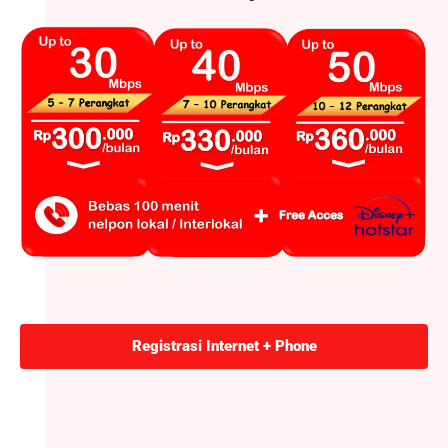
Registrasi Internet + Phone