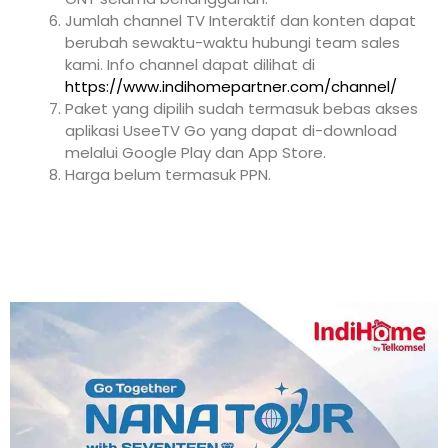
Jumlah channel TV Interaktif dan konten dapat
berubah sewaktu-waktu hubungi team sales
kami. Info channel dapat dilihat di
https://www.indihomepartner.com/channel/
Paket yang dipilih sudah termasuk bebas akses
aplikasi UseeTV Go yang dapat di-download
melalui Google Play dan App Store.
Harga belum termasuk PPN.