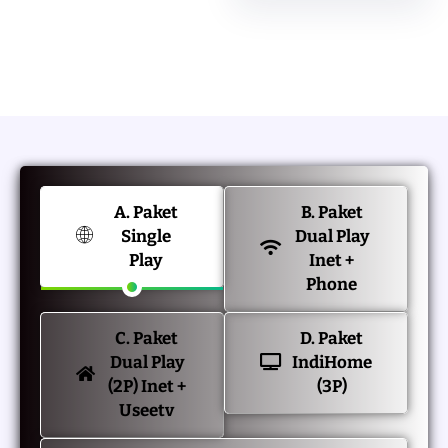
A. Paket
B. Paket
Single
Dual Play
Play
Inet +
Phone
C. Paket
D. Paket
Dual Play
IndiHome
(2P) Inet +
(3P)
Useetv