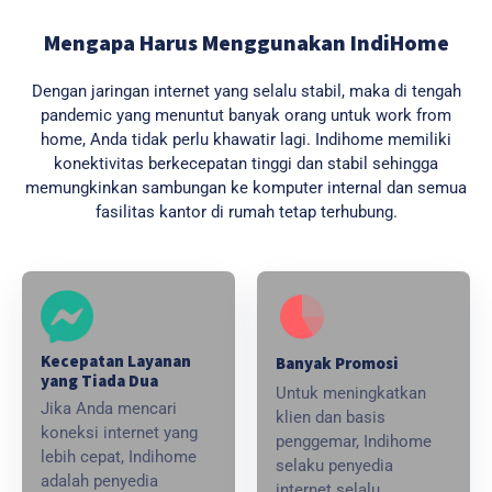
Mengapa Harus Menggunakan IndiHome
Dengan jaringan internet yang selalu stabil, maka di tengah
pandemic yang menuntut banyak orang untuk work from
home, Anda tidak perlu khawatir lagi. Indihome memiliki
konektivitas berkecepatan tinggi dan stabil sehingga
memungkinkan sambungan ke komputer internal dan semua
fasilitas kantor di rumah tetap terhubung.
Kecepatan Layanan
Banyak Promosi
yang Tiada Dua
Untuk meningkatkan
Jika Anda mencari
klien dan basis
koneksi internet yang
penggemar, Indihome
lebih cepat, Indihome
selaku penyedia
adalah penyedia
internet selalu