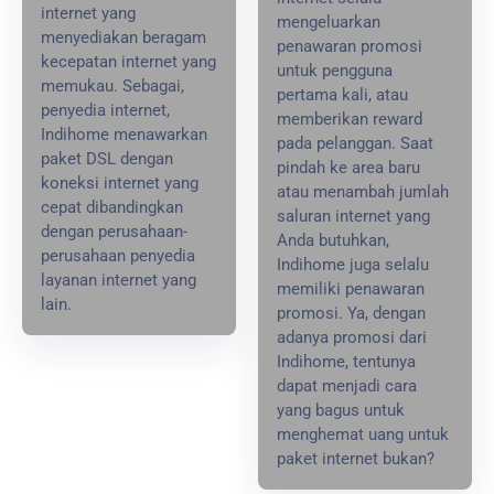
internet yang
mengeluarkan
menyediakan beragam
penawaran promosi
kecepatan internet yang
untuk pengguna
memukau. Sebagai,
pertama kali, atau
penyedia internet,
memberikan reward
Indihome menawarkan
pada pelanggan. Saat
paket DSL dengan
pindah ke area baru
koneksi internet yang
atau menambah jumlah
cepat dibandingkan
saluran internet yang
dengan perusahaan-
Anda butuhkan,
perusahaan penyedia
Indihome juga selalu
layanan internet yang
memiliki penawaran
lain.
promosi. Ya, dengan
adanya promosi dari
Indihome, tentunya
dapat menjadi cara
yang bagus untuk
menghemat uang untuk
paket internet bukan?