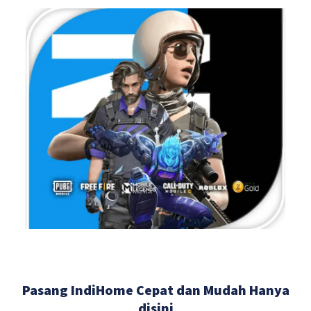
Pasang IndiHome Cepat dan Mudah Hanya
disini