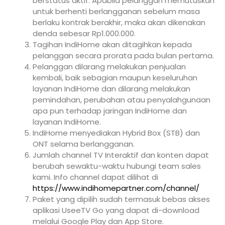
berstatus aktif. Apabila pelanggan memutuskan
untuk berhenti berlangganan sebelum masa
berlaku kontrak berakhir, maka akan dikenakan
denda sebesar Rp1.000.000.
Tagihan IndiHome akan ditagihkan kepada
pelanggan secara prorata pada bulan pertama.
Pelanggan dilarang melakukan penjualan
kembali, baik sebagian maupun keseluruhan
layanan IndiHome dan dilarang melakukan
pemindahan, perubahan atau penyalahgunaan
apa pun terhadap jaringan IndiHome dan
layanan IndiHome.
IndiHome menyediakan Hybrid Box (STB) dan
ONT selama berlangganan.
Jumlah channel TV Interaktif dan konten dapat
berubah sewaktu-waktu hubungi team sales
kami. Info channel dapat dilihat di
https://www.indihomepartner.com/channel/
Paket yang dipilih sudah termasuk bebas akses
aplikasi UseeTV Go yang dapat di-download
melalui Google Play dan App Store.