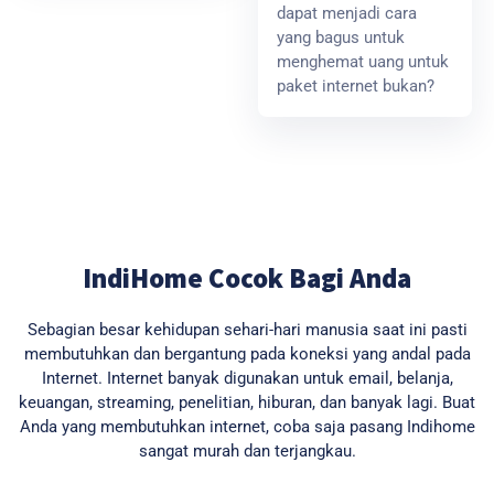
dapat menjadi cara
yang bagus untuk
menghemat uang untuk
paket internet bukan?
IndiHome Cocok Bagi Anda
Sebagian besar kehidupan sehari-hari manusia saat ini pasti
membutuhkan dan bergantung pada koneksi yang andal pada
Internet. Internet banyak digunakan untuk email, belanja,
keuangan, streaming, penelitian, hiburan, dan banyak lagi. Buat
Anda yang membutuhkan internet, coba saja pasang Indihome
sangat murah dan terjangkau.