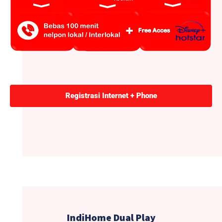
Registrasi Internet + Phone
IndiHome Dual Play