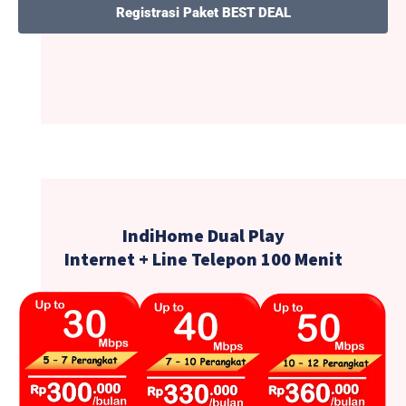
Registrasi Paket BEST DEAL
IndiHome Dual Play
Internet + Line Telepon 100 Menit