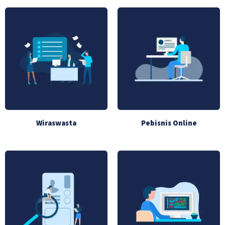
Wiraswasta
Pebisnis Online