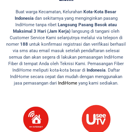
Buat warga Kecamatan, Kelurahan
Kota-Kota Besar
Indonesia
dan sekitarnya yang menginginkan pasang
IndiHome tanpa ribet
Langsung Pasang Besok atau
Maksimal 3 Hari (Jam Kerja)
langsung di tangani oleh
Customer Service Kami selanjutnya melalui via telepon di
nomer
188
untuk konfirmasi registrasi dan verifikasi berhasil
via sms atau email masuk setelah pendaftaran selesai
semua dan akan segera di lakukan pemasangan IndiHome
Fiber di tempat Anda oleh Teknisi Kami.
Pemasangan Fiber
IndiHome meliputi kota-kota besar di
Indonesia
. Daftar
IndiHome secara cepat dan mudah dengan menggunakan
jasa pemasangan dari
IndiHome
yang kami sediakan.