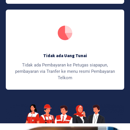
Tidak ada Uang Tunai
Tidak ada Pembayaran ke Petugas siapapun,
pembayaran via Tranfer ke menu resmi Pembayaran
Telkom