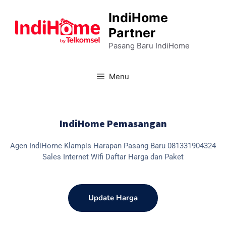
IndiHome
Partner
Pasang Baru IndiHome
Menu
IndiHome Pemasangan
Agen IndiHome Klampis Harapan Pasang Baru 081331904324
Sales Internet Wifi Daftar Harga dan Paket
Update Harga