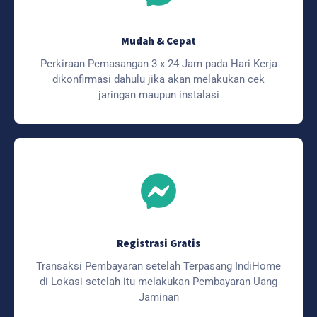
Mudah & Cepat
Perkiraan Pemasangan 3 x 24 Jam pada Hari Kerja
dikonfirmasi dahulu jika akan melakukan cek
jaringan maupun instalasi
Registrasi Gratis
Transaksi Pembayaran setelah Terpasang IndiHome
di Lokasi setelah itu melakukan Pembayaran Uang
Jaminan