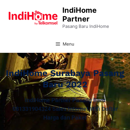
IndiHome
Partner
Pasang Baru IndiHome
Menu
IndiHome Surabaya Pasang
Baru 2022
IndiHome Partner Pasang Baru
081331904324 Sales Internet Wifi Daftar
Harga dan Paket