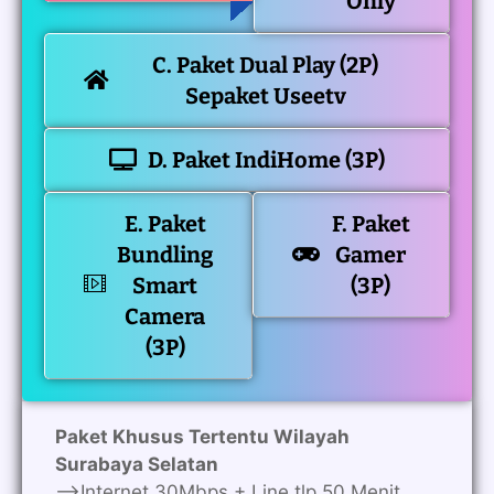
Only
C. Paket Dual Play (2P)
Sepaket Useetv
D. Paket IndiHome (3P)
E. Paket
F. Paket
Bundling
Gamer
Smart
(3P)
Camera
(3P)
Paket Khusus Tertentu Wilayah
Surabaya Selatan
—>Internet 30Mbps + Line tlp 50 Menit