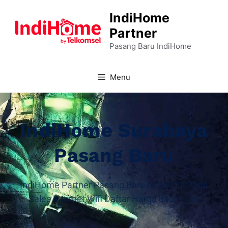
IndiHome
Partner
Pasang Baru IndiHome
Menu
IndiHome Surabaya
Pasang Baru
IndiHome Partner Pasang Baru 081331904324
Sales Internet Wifi Daftar Harga dan Paket