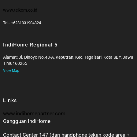
www.telkom.co.id
Tel.: +6281331904324
IndiHome Regional 5
Alamat: Jl. Dinoyo No.48-A, Keputran, Kec. Tegalsari, Kota SBY, Jawa
Timur 60265
View Map
Links
www.indihomepartner.com
Gangguan IndiHome
Contact Center 147 (dari handphone tekan kode area +