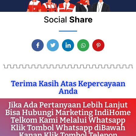
Social
Share
Terima Kasih Atas Kepercayaan
Anda
Jika Ada Pertanyaan Lebih Lanjut
Bisa Hubungi Marketing IndiHome
Telkom Kami Melalui Whatsapp
Klik Tombol Whatsapp diBawah
Kanan Klik Tombol Telepon