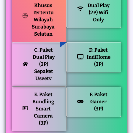
Khusus
Dual Play
Tertentu
(2P) Wifi
Wilayah
Only
Surabaya
Selatan
C. Paket
D. Paket
Dual Play
IndiHome
(2P)
(3P)
Sepaket
Useetv
E. Paket
F. Paket
Bundling
Gamer
Smart
(3P)
Camera
(3P)